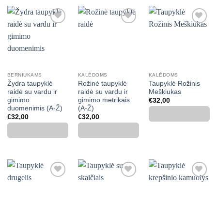
Mėgstamiausias
Mėgstamiausias
Mėgstamiausias
BERNIUKAMS
KALĖDOMS
KALĖDOMS
Žydra taupyklė
Rožinė taupyklė
Taupyklė Rožinis
raidė su vardu ir
raidė su vardu ir
Meškiukas
gimimo
gimimo metrikais
€
32,00
duomenimis (A-Ž)
(A-Ž)
€
32,00
€
32,00
Mėgstamiausias
Mėgstamiausias
Mėgstamiausias