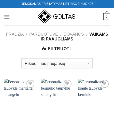
Skip
NEMOKAMAS PRISTATYMAS LIETUVOJE NUO 40€
to
content
0
PRADŽIA
/
PARDUOTUVĖ
/
DOVANOS
/
VAIKAMS
IR PAAUGLIAMS
FILTRUOTI
Mėgstamiausias
Mėgstamiausias
Mėgstamiausias