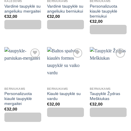
KALĖDOMS
BERNIUKAMS
BERNIUKAMS
Vardinė taupyklė su
Vardinė taupyklė su
Personalizuota
angeliuku mergaitei
angeliuku berniukui
kiaulė taupyklė
berniukui
€
32,00
€
32,00
€
32,00
Mėgstamiausias
Mėgstamiausias
Mėgstamiausias
BERNIUKAMS
BERNIUKAMS
BERNIUKAMS
Personalizuota
Kiaulė taupyklė su
Taupyklė Žydras
kiaulė taupyklė
vardu
Meškiukas
mergaitei
€
32,00
€
32,00
€
32,00