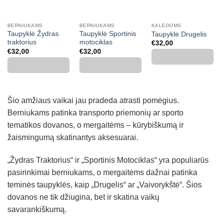
BERNIUKAMS
BERNIUKAMS
KALĖDOMS
Taupyklė Žydras
Taupyklė Sportinis
Taupyklė Drugelis
traktorius
motociklas
€
32,00
€
32,00
€
32,00
Šio amžiaus vaikai jau pradeda atrasti pomėgius.
Berniukams patinka transporto priemonių ar sporto
tematikos dovanos, o mergaitėms – kūrybiškumą ir
žaismingumą skatinantys aksesuarai.
„Žydras Traktorius“ ir „Sportinis Motociklas“ yra populiarūs
pasirinkimai berniukams, o mergaitėms dažnai patinka
teminės taupyklės, kaip „Drugelis“ ar „Vaivorykštė“. Šios
dovanos ne tik džiugina, bet ir skatina vaikų
savarankiškumą.