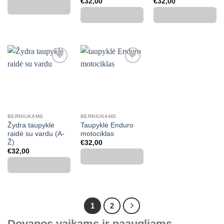
€
32,00
€
32,00
Mėgstamiausias
Mėgstamiausias
BERNIUKAMS
BERNIUKAMS
Žydra taupyklė
Taupyklė Enduro
raidė su vardu (A-
motociklas
Ž)
€
32,00
€
32,00
1
2
Dovanos vaikams ir paaugliams