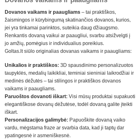
Dovanos vaikams ir paaugliams
– tai praktiškos,
žaismingos ir kūrybingumą skatinančios dovanos, kurios,
jei yra tinkamai parinktos, suteikia daug džiaugsmo.
Renkantis dovaną vaikui ar paaugliui, svarbu atsižvelgti į
jo amžių, pomėgius ir individualius poreikius.
Goltas.lt siūlo originalias dovanas vaikams ir paaugliams:
Unikalios ir praktiškos:
3D spausdinimo personalizuotos
taupyklės, medalių laikikliai, teminiai sieniniai laikrodžiai ir
medinės dėžutės – tai stilingos ir praktiškos dovanos
vaikams ir paaugliams.
Paruoštos dovanoti iškart:
Visi mūsų produktai supakuoti
elegantiškose dovanų dėžutėse, todėl dovaną galite įteikti
iškart.
Personalizacijos galimybė:
Papuoškite dovaną vaiko
vardu, mėgstama fraze ar svarbia data, kad ji taptų dar
ypatingesnė ir asmeniškesnė.