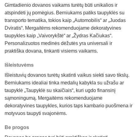
Gimtadienio dovanos vaikams turėtų būti unikalios ir
atspindėti jų pomėgius. Berniukams patiks taupyklės su
transporto tematika, tokios kaip „Automobilis“ ar „Juodas
Dviratis“. Mergaitėms rekomenduojame dekoratyvines
taupykles kaip „Vaivorykštė“ ar „Žydras Kačiukas“.
Personalizuotos medinės dėžutės yra universali ir
praktiška dovana, tinkanti visiems vaikams.
Išleistuvėms
Išleistuvių dovanos turėtų skatinti vaikus siekti savo tikslų.
Berniukams idealiai tinka medalių kabykla su užrašu ar
taupyklė „Taupyklė su skaičiais“, kuri ugdo finansinį
sąmoningumą. Mergaitėms rekomenduojame
dekoratyvines taupykles, kurios taps kambario puošmena ir
motyvuos taupyti svajonėms.
Be progos