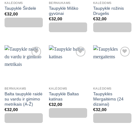
KALĖDOMS
BERNIUKAMS
KALĖDOMS
Taupyklė Miško
Taupyklė rožinis
Taupyklė Širdelė
gyvūnai
Drugelis
€
32,00
€
32,00
€
32,00
Mėgstamiausias
Mėgstamiausias
Mėgstamiausias
BERNIUKAMS
KALĖDOMS
KALĖDOMS
Balta taupyklė raidė
Taupyklė Baltas
Taupyklės
su vardu ir gimimo
katinas
Mergaitėms (24
metrikais (A-Ž)
dizainai)
€
32,00
€
32,00
€
32,00