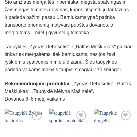
Šio amžiaus mergaitės ir berniukai mėgsta spalvingas ir
žaismingas temines dovanas, kurios atspindi jų fantazijas
ir padeda pažinti pasaulį. Berniukams ypač patinka
transporto priemonių motyvais puoštos dovanos, o
mergaitėms – mielų gyvūnėlių tematika.
Taupyklės „Žydras Debesėlis“ ir „Baltas Meškiukas“ puikiai
tinka tiek mergaitėms, tiek berniukams, nes jos žavi
ryškiomis spalvomis ir mielu dizainu. Šios taupyklės
padeda vaikams mokytis taupyti smagiai ir žaismingai.
Rekomenduojami produktai:
„Žydras Debesėlis“, „Baltas
Meškiukas“, „Taupyklė Mėlyna Mašinėlė“.
Dovanos 6–8 metų vaikams
Mėgstamiausias
Mėgstamiausias
Mėgstamiausias