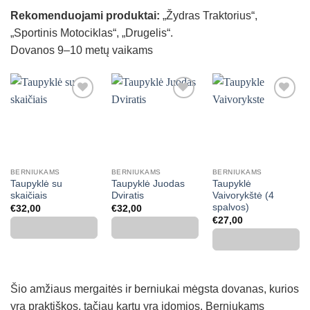
Rekomenduojami produktai:
„Žydras Traktorius“,
„Sportinis Motociklas“, „Drugelis“.
Dovanos 9–10 metų vaikams
Mėgstamiausias
Mėgstamiausias
Mėgstamiausias
BERNIUKAMS
BERNIUKAMS
BERNIUKAMS
Taupyklė su
Taupyklė Juodas
Taupyklė
skaičiais
Dviratis
Vaivorykštė (4
spalvos)
€
32,00
€
32,00
€
27,00
Šio amžiaus mergaitės ir berniukai mėgsta dovanas, kurios
yra praktiškos, tačiau kartu yra įdomios. Berniukams