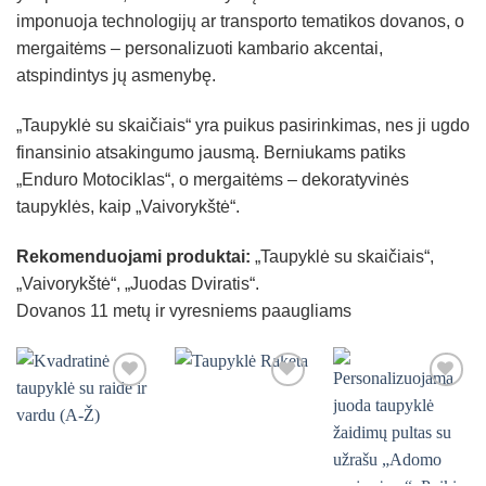
imponuoja technologijų ar transporto tematikos dovanos, o
mergaitėms – personalizuoti kambario akcentai,
atspindintys jų asmenybę.
„Taupyklė su skaičiais“ yra puikus pasirinkimas, nes ji ugdo
finansinio atsakingumo jausmą. Berniukams patiks
„Enduro Motociklas“, o mergaitėms – dekoratyvinės
taupyklės, kaip „Vaivorykštė“.
Rekomenduojami produktai:
„Taupyklė su skaičiais“,
„Vaivorykštė“, „Juodas Dviratis“.
Dovanos 11 metų ir vyresniems paaugliams
Mėgstamiausias
Mėgstamiausias
Mėgstamiausias