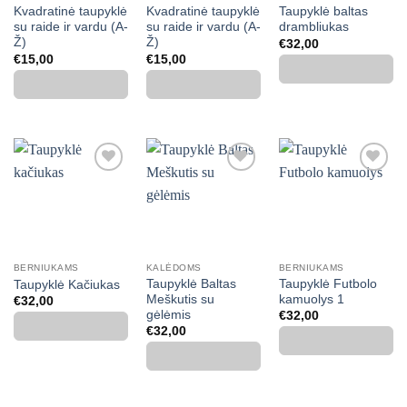
Kvadratinė taupyklė
Kvadratinė taupyklė
Taupyklė baltas
su raide ir vardu (A-
su raide ir vardu (A-
drambliukas
Ž)
Ž)
€
32,00
€
15,00
€
15,00
Mėgstamiausias
Mėgstamiausias
Mėgstamiausias
BERNIUKAMS
KALĖDOMS
BERNIUKAMS
Taupyklė Baltas
Taupyklė Futbolo
Taupyklė Kačiukas
Meškutis su
kamuolys 1
€
32,00
gėlėmis
€
32,00
€
32,00