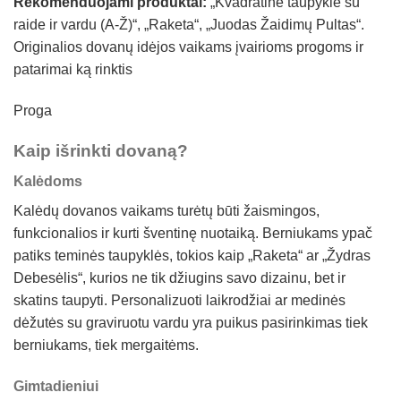
Rekomenduojami produktai:
„Kvadratinė taupyklė su
raide ir vardu (A-Ž)“, „Raketa“, „Juodas Žaidimų Pultas“.
Originalios dovanų idėjos vaikams įvairioms progoms ir
patarimai ką rinktis
Proga
Kaip išrinkti dovaną?
Kalėdoms
Kalėdų dovanos vaikams turėtų būti žaismingos,
funkcionalios ir kurti šventinę nuotaiką. Berniukams ypač
patiks teminės taupyklės, tokios kaip „Raketa“ ar „Žydras
Debesėlis“, kurios ne tik džiugins savo dizainu, bet ir
skatins taupyti. Personalizuoti laikrodžiai ar medinės
dėžutės su graviruotu vardu yra puikus pasirinkimas tiek
berniukams, tiek mergaitėms.
Gimtadieniui