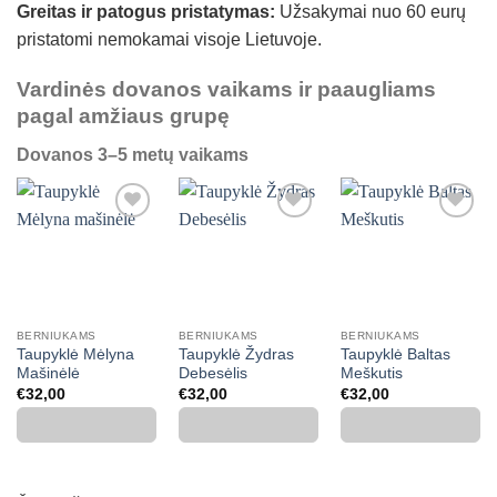
Greitas ir patogus pristatymas:
Užsakymai nuo 60 eurų
pristatomi nemokamai visoje Lietuvoje.
Vardinės dovanos vaikams ir paaugliams
pagal amžiaus grupę
Dovanos 3–5 metų vaikams
Mėgstamiausias
Mėgstamiausias
Mėgstamiausias
BERNIUKAMS
BERNIUKAMS
BERNIUKAMS
Taupyklė Mėlyna
Taupyklė Žydras
Taupyklė Baltas
Mašinėlė
Debesėlis
Meškutis
€
32,00
€
32,00
€
32,00