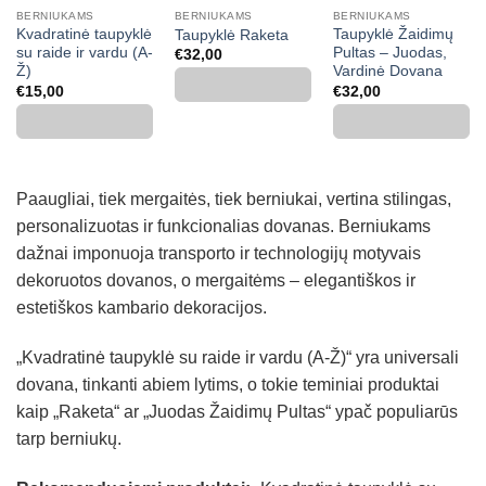
BERNIUKAMS
BERNIUKAMS
BERNIUKAMS
Kvadratinė taupyklė
Taupyklė Žaidimų
Taupyklė Raketa
su raide ir vardu (A-
Pultas – Juodas,
€
32,00
Ž)
Vardinė Dovana
€
15,00
€
32,00
Paaugliai, tiek mergaitės, tiek berniukai, vertina stilingas,
personalizuotas ir funkcionalias dovanas. Berniukams
dažnai imponuoja transporto ir technologijų motyvais
dekoruotos dovanos, o mergaitėms – elegantiškos ir
estetiškos kambario dekoracijos.
„Kvadratinė taupyklė su raide ir vardu (A-Ž)“ yra universali
dovana, tinkanti abiem lytims, o tokie teminiai produktai
kaip „Raketa“ ar „Juodas Žaidimų Pultas“ ypač populiarūs
tarp berniukų.