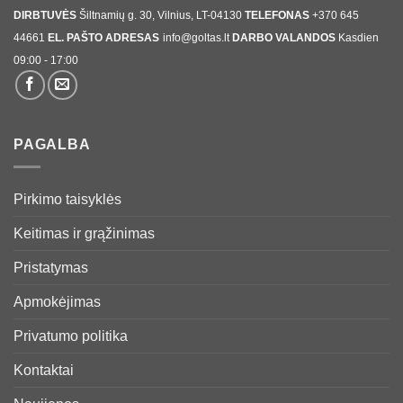
DIRBTUVĖS
Šiltnamių g. 30, Vilnius, LT-04130
TELEFONAS
+370 645
44661
EL. PAŠTO ADRESAS
info@goltas.lt
DARBO VALANDOS
Kasdien
09:00 - 17:00
PAGALBA
Pirkimo taisyklės
Keitimas ir grąžinimas
Pristatymas
Apmokėjimas
Privatumo politika
Kontaktai