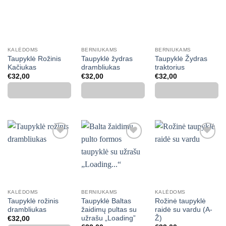
Mėgstamiausias
Mėgstamiausias
Mėgstamiausias
KALĖDOMS
BERNIUKAMS
BERNIUKAMS
Taupyklė Rožinis
Taupyklė žydras
Taupyklė Žydras
Kačiukas
drambliukas
traktorius
€
32,00
€
32,00
€
32,00
Mėgstamiausias
Mėgstamiausias
Mėgstamiausias
KALĖDOMS
BERNIUKAMS
KALĖDOMS
Taupyklė rožinis
Taupyklė Baltas
Rožinė taupyklė
drambliukas
žaidimų pultas su
raidė su vardu (A-
užrašu „Loading”
Ž)
€
32,00