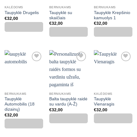
KALĖDOMS
BERNIUKAMS
BERNIUKAMS
Taupyklė su
Taupyklė Krepšinio
Taupyklė Drugelis
skaičiais
kamuolys 1
€
32,00
€
32,00
€
32,00
Mėgstamiausias
Mėgstamiausias
Mėgstamiausias
BERNIUKAMS
BERNIUKAMS
KALĖDOMS
Taupyklė
Balta taupyklė raidė
Taupyklė
Automobilis (18
su vardu (A-Ž)
Vienaragis
dizainų)
€
32,00
€
32,00
€
32,00