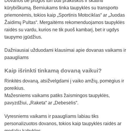
Dovanos be progos turi būti praktiškos ir skatinti
kūrybiškumą. Berniukams tinka taupyklės su transporto
priemonėmis, tokios kaip „Sportinis Motociklas“ ar „Juodas
Žaidimų Pultas“. Mergaitėms rekomenduojamos taupyklės
raidės su vardu, kurios ne tik puoš kambarį, bet ir ugdys
taupymo įgūdžius.
Dažniausiai užduodami klausimai apie dovanas vaikams ir
paaugliams
Kaip išrinkti tinkamą dovaną vaikui?
Rinkitės dovaną, atsižvelgdami į vaiko amžių, pomėgius ir
poreikius.
Mažesniems vaikams patiks žaismingos taupyklės,
pavyzdžiui, „Raketa“ ar „Debesėlis“.
Vyresniems vaikams ir paaugliams labiau tiks
personalizuotos dovanos, tokios kaip taupyklės raidės ar
medalių kabyklos.