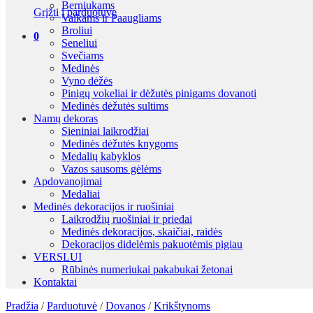
Berniukams
Grįžti į parduotuvę
Vaikams ir Paaugliams
Broliui
0
Seneliui
Svečiams
Medinės
Vyno dėžės
Pinigų vokeliai ir dėžutės pinigams dovanoti
Medinės dėžutės sultims
Namų dekoras
Sieniniai laikrodžiai
Medinės dėžutės knygoms
Medalių kabyklos
Vazos sausoms gėlėms
Apdovanojimai
Medaliai
Medinės dekoracijos ir ruošiniai
Laikrodžių ruošiniai ir priedai
Medinės dekoracijos, skaičiai, raidės
Dekoracijos didelėmis pakuotėmis pigiau
VERSLUI
Rūbinės numeriukai pakabukai žetonai
Kontaktai
Pradžia
/
Parduotuvė
/
Dovanos
/
Krikštynoms