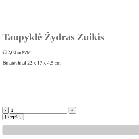
Taupyklė Žydras Zuikis
€
32,00
su PVM
Išmatavimai 22 x 17 x 4,5 cm
produkto
kiekis:
Į krepšelį
Taupyklė
Žydras
Zuikis