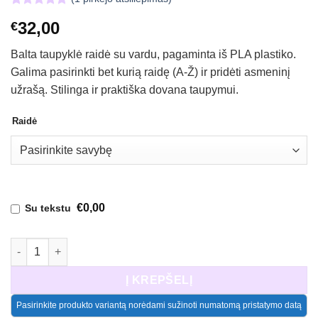
Įvertinimas:
1
32,00
€
5.00
iš 5
(viso
įvertinimų:
Balta taupyklė raidė su vardu, pagaminta iš PLA plastiko.
)
Galima pasirinkti bet kurią raidę (A-Ž) ir pridėti asmeninį
užrašą. Stilinga ir praktiška dovana taupymui.
Raidė
€0,00
Su tekstu
produkto kiekis: Balta taupyklė raidė su vardu (A-Ž)
Į KREPŠELĮ
Pasirinkite produkto variantą norėdami sužinoti numatomą pristatymo datą