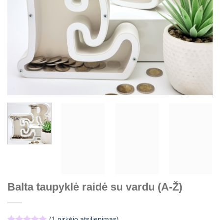
Balta taupyklė raidė su vardu (A-Ž)
(
1
pirkėjo atsiliepimas)