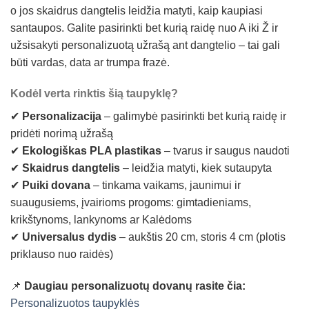
o jos skaidrus dangtelis leidžia matyti, kaip kaupiasi
santaupos. Galite pasirinkti bet kurią raidę nuo A iki Ž ir
užsisakyti personalizuotą užrašą ant dangtelio – tai gali
būti vardas, data ar trumpa frazė.
Kodėl verta rinktis šią taupyklę?
✔
Personalizacija
– galimybė pasirinkti bet kurią raidę ir
pridėti norimą užrašą
✔
Ekologiškas PLA plastikas
– tvarus ir saugus naudoti
✔
Skaidrus dangtelis
– leidžia matyti, kiek sutaupyta
✔
Puiki dovana
– tinkama vaikams, jaunimui ir
suaugusiems, įvairioms progoms: gimtadieniams,
krikštynoms, lankynoms ar Kalėdoms
✔
Universalus dydis
– aukštis 20 cm, storis 4 cm (plotis
priklauso nuo raidės)
📌
Daugiau personalizuotų dovanų rasite čia:
Personalizuotos taupyklės