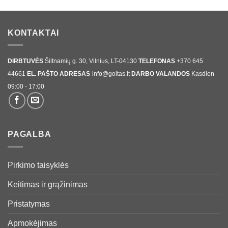
KONTAKTAI
DIRBTUVĖS
Šiltnamių g. 30, Vilnius, LT-04130
TELEFONAS
+370 645
44661
EL. PAŠTO ADRESAS
info@goltas.lt
DARBO VALANDOS
Kasdien
09:00 - 17:00
PAGALBA
Pirkimo taisyklės
Keitimas ir grąžinimas
Pristatymas
Apmokėjimas