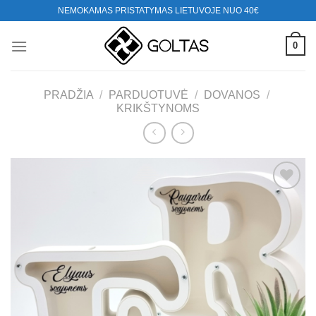
Skip
NEMOKAMAS PRISTATYMAS LIETUVOJE NUO 40€
to
content
0
PRADŽIA
/
PARDUOTUVĖ
/
DOVANOS
/
KRIKŠTYNOMS
Mėgstamiausias