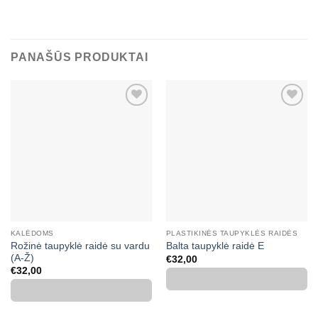
PANAŠŪS PRODUKTAI
Mėgstamiausias
Mėgstamiausias
KALĖDOMS
PLASTIKINĖS TAUPYKLĖS RAIDĖS
Rožinė taupyklė raidė su vardu
Balta taupyklė raidė E
(A-Ž)
€
32,00
€
32,00