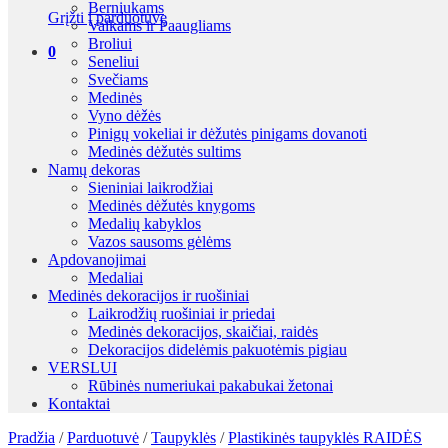
Berniukams
Grįžti į parduotuvę
Vaikams ir Paaugliams
Broliui
0
Seneliui
Svečiams
Medinės
Vyno dėžės
Pinigų vokeliai ir dėžutės pinigams dovanoti
Medinės dėžutės sultims
Namų dekoras
Sieniniai laikrodžiai
Medinės dėžutės knygoms
Medalių kabyklos
Vazos sausoms gėlėms
Apdovanojimai
Medaliai
Medinės dekoracijos ir ruošiniai
Laikrodžių ruošiniai ir priedai
Medinės dekoracijos, skaičiai, raidės
Dekoracijos didelėmis pakuotėmis pigiau
VERSLUI
Rūbinės numeriukai pakabukai žetonai
Kontaktai
Pradžia
/
Parduotuvė
/
Taupyklės
/
Plastikinės taupyklės RAIDĖS