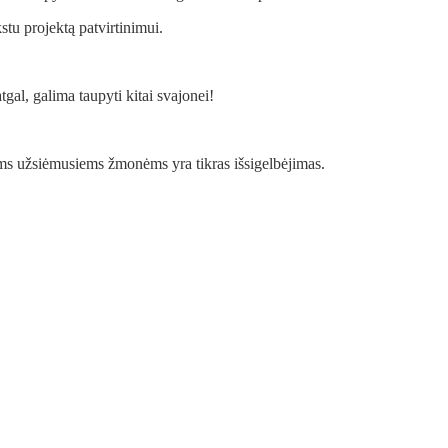
stu projektą patvirtinimui.
tgal, galima taupyti kitai svajonei!
ams užsiėmusiems žmonėms yra tikras išsigelbėjimas.