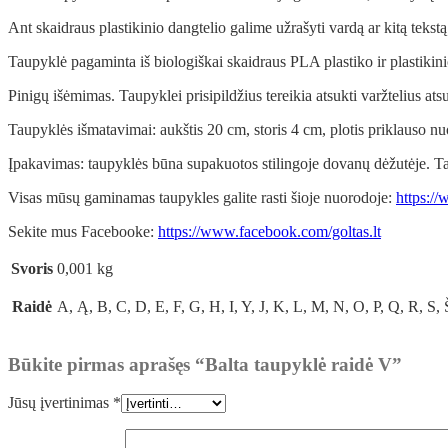
Ant skaidraus plastikinio dangtelio galime užrašyti vardą ar kitą teks
Taupyklė pagaminta iš biologiškai skaidraus PLA plastiko ir plastikinio 
Pinigų išėmimas. Taupyklei prisipildžius tereikia atsukti varžtelius ats
Taupyklės išmatavimai: aukštis 20 cm, storis 4 cm, plotis priklauso nu
Įpakavimas: taupyklės būna supakuotos stilingoje dovanų dėžutėje. Ta
Visas mūsų gaminamas taupykles galite rasti šioje nuorodoje:
https://
Sekite mus Facebooke:
https://www.facebook.com/goltas.lt
Svoris
0,001 kg
Raidė
A, Ą, B, C, D, E, F, G, H, I, Y, J, K, L, M, N, O, P, Q, R, S,
Būkite pirmas aprašęs “Balta taupyklė raidė V”
Jūsų įvertinimas
*