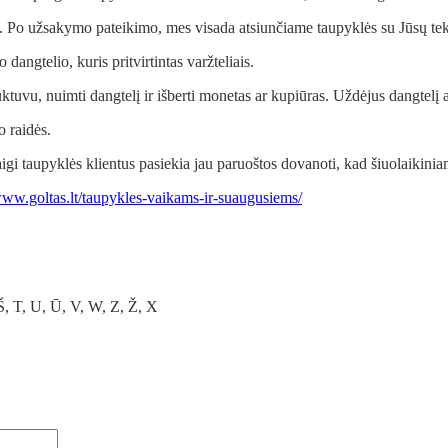
tą. Po užsakymo pateikimo, mes visada atsiunčiame taupyklės su Jūsų tek
dangtelio, kuris pritvirtintas varžteliais.
uktuvu, nuimti dangtelį ir išberti monetas ar kupiūras. Uždėjus dangtelį a
o raidės.
igi taupyklės klientus pasiekia jau paruoštos dovanoti, kad šiuolaikini
www.goltas.lt/taupykles-vaikams-ir-suaugusiems/
 Š, T, U, Ū, V, W, Z, Ž, X