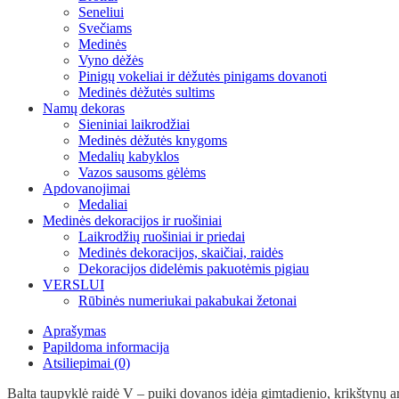
Seneliui
Svečiams
Medinės
Vyno dėžės
Pinigų vokeliai ir dėžutės pinigams dovanoti
Medinės dėžutės sultims
Namų dekoras
Sieniniai laikrodžiai
Medinės dėžutės knygoms
Medalių kabyklos
Vazos sausoms gėlėms
Apdovanojimai
Medaliai
Medinės dekoracijos ir ruošiniai
Laikrodžių ruošiniai ir priedai
Medinės dekoracijos, skaičiai, raidės
Dekoracijos didelėmis pakuotėmis pigiau
VERSLUI
Rūbinės numeriukai pakabukai žetonai
Aprašymas
Papildoma informacija
Atsiliepimai (0)
Balta taupyklė raidė V – puiki dovanos idėja gimtadienio, krikštynų a