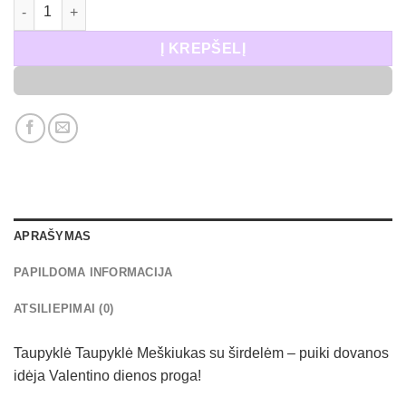
produkto kiekis: Taupyklė Meškiukas su širdelėm
Į KREPŠELĮ
APRAŠYMAS
PAPILDOMA INFORMACIJA
ATSILIEPIMAI (0)
Taupyklė Taupyklė Meškiukas su širdelėm – puiki dovanos
idėja Valentino dienos proga!