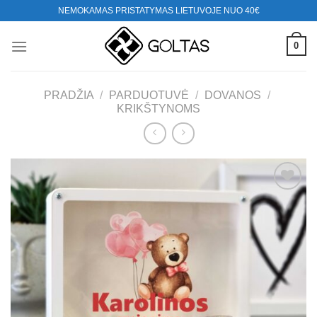
Skip
NEMOKAMAS PRISTATYMAS LIETUVOJE NUO 40€
to
content
0
PRADŽIA
/
PARDUOTUVĖ
/
DOVANOS
/
KRIKŠTYNOMS
Mėgstamiausias