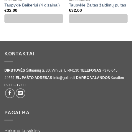
Taupyklė Baikeriui (4 dizainai)
Taupyklė Baltas žaidimų pultas
€
32,00
€
32,00
KONTAKTAI
DIRBTUVĖS
Šiltnamių g. 30, Vilnius, LT-04130
TELEFONAS
+370 645
44661
EL. PAŠTO ADRESAS
info@goltas.lt
DARBO VALANDOS
Kasdien
09:00 - 17:00
PAGALBA
Pirkimo taisyklės