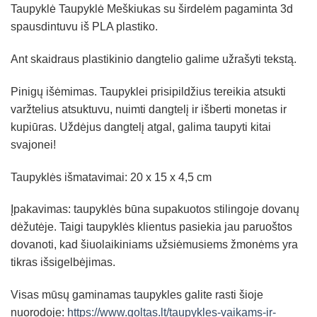
Taupyklė Taupyklė Meškiukas su širdelėm pagaminta 3d
spausdintuvu iš PLA plastiko.
Ant skaidraus plastikinio dangtelio galime užrašyti tekstą.
Pinigų išėmimas. Taupyklei prisipildžius tereikia atsukti
varžtelius atsuktuvu, nuimti dangtelį ir išberti monetas ir
kupiūras. Uždėjus dangtelį atgal, galima taupyti kitai
svajonei!
Taupyklės išmatavimai: 20 x 15 x 4,5 cm
Įpakavimas: taupyklės būna supakuotos stilingoje dovanų
dėžutėje. Taigi taupyklės klientus pasiekia jau paruoštos
dovanoti, kad šiuolaikiniams užsiėmusiems žmonėms yra
tikras išsigelbėjimas.
Visas mūsų gaminamas taupykles galite rasti šioje
nuorodoje:
https://www.goltas.lt/taupykles-vaikams-ir-