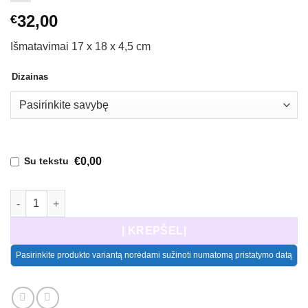
32,00
€
Išmatavimai 17 x 18 x 4,5 cm
Dizainas
€0,00
Su tekstu
produkto kiekis: Taupyklė Baikeriui (4 dizainai)
Į KREPŠELĮ
Pasirinkite produkto variantą norėdami sužinoti numatomą pristatymo datą