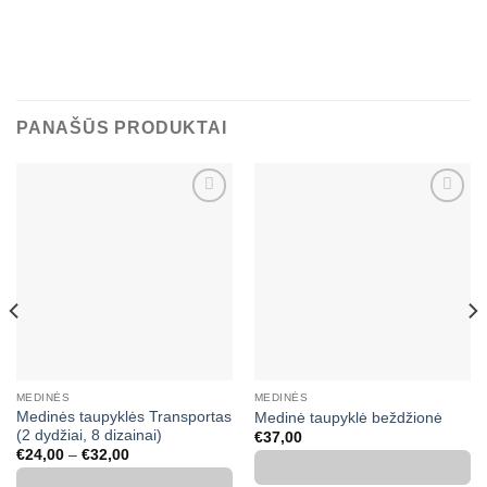
PANAŠŪS PRODUKTAI
Mėgstamiausias
Mėgstamiausias
MEDINĖS
MEDINĖS
Medinės taupyklės Transportas
Medinė taupyklė beždžionė
(2 dydžiai, 8 dizainai)
€
37,00
Price
€
24,00
–
€
32,00
range:
€24,00