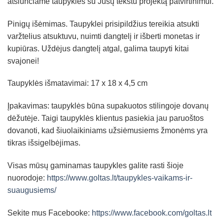
atsiunčiame taupyklės su Jūsų tekstu projektą patvirtinimui.
Pinigų išėmimas. Taupyklei prisipildžius tereikia atsukti
varžtelius atsuktuvu, nuimti dangtelį ir išberti monetas ir
kupiūras. Uždėjus dangtelį atgal, galima taupyti kitai
svajonei!
Taupyklės išmatavimai: 17 x 18 x 4,5 cm
Įpakavimas: taupyklės būna supakuotos stilingoje dovanų
dėžutėje. Taigi taupyklės klientus pasiekia jau paruoštos
dovanoti, kad šiuolaikiniams užsiėmusiems žmonėms yra
tikras išsigelbėjimas.
Visas mūsų gaminamas taupykles galite rasti šioje
nuorodoje:
https://www.goltas.lt/taupykles-vaikams-ir-
suaugusiems/
Sekite mus Facebooke:
https://www.facebook.com/goltas.lt