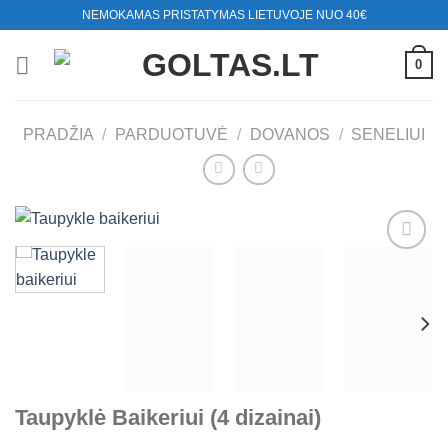
Skip
NEMOKAMAS PRISTATYMAS LIETUVOJE NUO 40€
to
content
0
PRADŽIA
/
PARDUOTUVĖ
/
DOVANOS
/
SENELIUI
Mėgstamiausias
Taupyklė Baikeriui (4 dizainai)