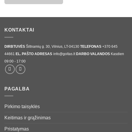
through
€32,00
KONTAKTAI
DIRBTUVĖS
Šiltnamių g. 30, Vilnius, LT-04130
TELEFONAS
+370 645
44661
EL. PAŠTO ADRESAS
info@goltas.lt
DARBO VALANDOS
Kasdien
09:00 - 17:00
PAGALBA
Pirkimo taisyklės
Keitimas ir grąžinimas
Pristatymas