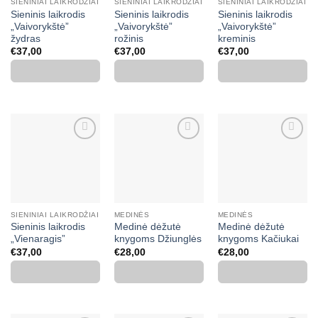
SIENINIAI LAIKRODŽIAI
SIENINIAI LAIKRODŽIAI
SIENINIAI LAIKRODŽIAI
Sieninis laikrodis
Sieninis laikrodis
Sieninis laikrodis
„Vaivorykštė”
„Vaivorykštė”
„Vaivorykštė”
žydras
rožinis
kreminis
€
37,00
€
37,00
€
37,00
Mėgstamiausias
Mėgstamiausias
Mėgstamiausias
SIENINIAI LAIKRODŽIAI
MEDINĖS
MEDINĖS
Sieninis laikrodis
Medinė dėžutė
Medinė dėžutė
„Vienaragis”
knygoms Džiunglės
knygoms Kačiukai
€
37,00
€
28,00
€
28,00