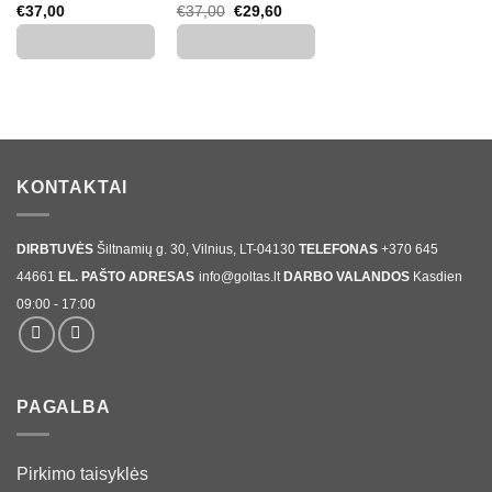
Original
Current
€
37,00
€
37,00
€
29,60
price
price
was:
is:
€37,00.
€29,60.
KONTAKTAI
DIRBTUVĖS
Šiltnamių g. 30, Vilnius, LT-04130
TELEFONAS
+370 645
44661
EL. PAŠTO ADRESAS
info@goltas.lt
DARBO VALANDOS
Kasdien
09:00 - 17:00
PAGALBA
Pirkimo taisyklės