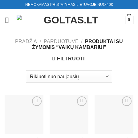
Skip
NEMOKAMAS PRISTATYMAS LIETUVOJE NUO 40€
to
content
0
PRADŽIA
/
PARDUOTUVĖ
/
PRODUKTAI SU
ŽYMOMIS “VAIKŲ KAMBARIUI”
FILTRUOTI
Mėgstamiausias
Mėgstamiausias
Mėgstamiausias