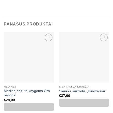
PANAŠŪS PRODUKTAI
Mėgstamiausias
Mėgstamiausias
MEDINĖS
SIENINIAI LAIKRODŽIAI
Medinė dėžutė knygoms Oro
Sieninis laikrodis „Dinozaurai”
balionai
€
37,00
€
28,00