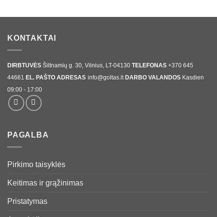
KONTAKTAI
DIRBTUVĖS
Šiltnamių g. 30, Vilnius, LT-04130
TELEFONAS
+370 645
44661
EL. PAŠTO ADRESAS
info@goltas.lt
DARBO VALANDOS
Kasdien
09:00 - 17:00
PAGALBA
Pirkimo taisyklės
Keitimas ir grąžinimas
Pristatymas