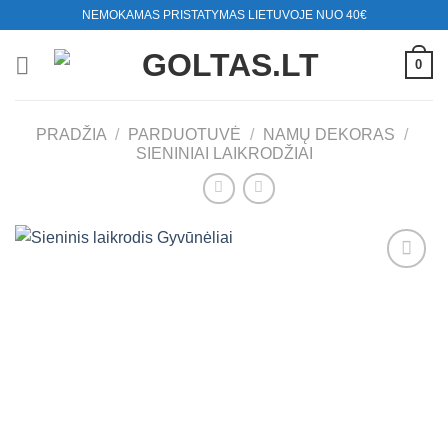
Skip
NEMOKAMAS PRISTATYMAS LIETUVOJE NUO 40€
to
content
0
PRADŽIA
/
PARDUOTUVĖ
/
NAMŲ DEKORAS
/
SIENINIAI LAIKRODŽIAI
Mėgstamiausias