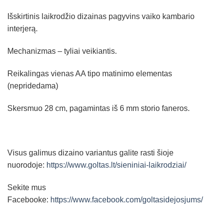
Išskirtinis laikrodžio dizainas pagyvins vaiko kambario
interjerą.
Mechanizmas – tyliai veikiantis.
Reikalingas vienas AA tipo matinimo elementas
(nepridedama)
Skersmuo 28 cm, pagamintas iš 6 mm storio faneros.
Visus galimus dizaino variantus galite rasti šioje
nuorodoje:
https://www.goltas.lt/sieniniai-laikrodziai/
Sekite mus
Facebooke:
https://www.facebook.com/goltasidejosjums/