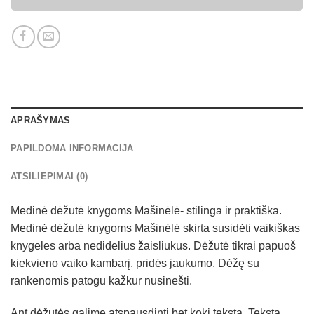
APRAŠYMAS
PAPILDOMA INFORMACIJA
ATSILIEPIMAI (0)
Medinė dėžutė knygoms Mašinėlė- stilinga ir praktiška.
Medinė dėžutė knygoms Mašinėlė skirta susidėti vaikiškas
knygeles arba nedidelius žaisliukus. Dėžutė tikrai papuoš
kiekvieno vaiko kambarį, pridės jaukumo. Dėžę su
rankenomis patogu kažkur nusinešti.
Ant dėžutės galime atspausdinti bet kokį tekstą. Tekstą