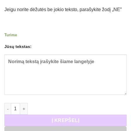
Jeigu norite dėžutės be jokio teksto, parašykite žodį „NE”
Turime
Jūsų tekstas:
produkto kiekis: Medinė dėžutė knygoms Mašinėlė
Į KREPŠELĮ