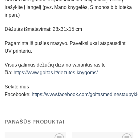
įrašykite į langelį (pvz. Mano knygelės, Simonos biblioteka
ir pan.)
Dėžutės išmatavimai: 23x31x15 cm
Pagaminta iš pušies masyvo. Paveiksliukai atspausdinti
UV printeriu.
Visus galimus dėžučių dizaino variantus rasite
čia:
https://www.goltas.lt/dezutes-knygoms/
Sekite mus
Facebooke:
https://www.facebook.com/goltasmedinestaupykl
PANAŠŪS PRODUKTAI