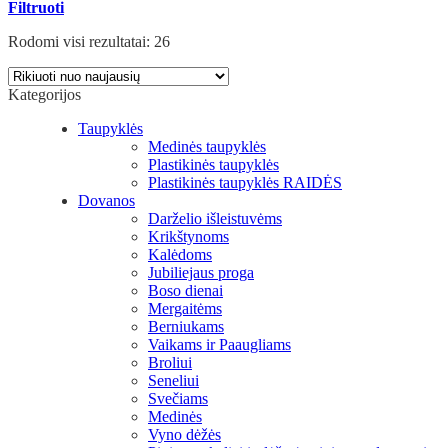
Filtruoti
Rodomi visi rezultatai: 26
Kategorijos
Taupyklės
Medinės taupyklės
Plastikinės taupyklės
Plastikinės taupyklės RAIDĖS
Dovanos
Darželio išleistuvėms
Krikštynoms
Kalėdoms
Jubiliejaus proga
Boso dienai
Mergaitėms
Berniukams
Vaikams ir Paaugliams
Broliui
Seneliui
Svečiams
Medinės
Vyno dėžės