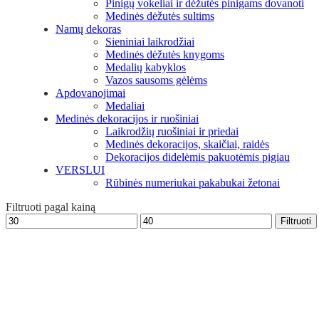
Pinigų vokeliai ir dėžutės pinigams dovanoti
Medinės dėžutės sultims
Namų dekoras
Sieniniai laikrodžiai
Medinės dėžutės knygoms
Medalių kabyklos
Vazos sausoms gėlėms
Apdovanojimai
Medaliai
Medinės dekoracijos ir ruošiniai
Laikrodžių ruošiniai ir priedai
Medinės dekoracijos, skaičiai, raidės
Dekoracijos didelėmis pakuotėmis pigiau
VERSLUI
Rūbinės numeriukai pakabukai žetonai
Filtruoti pagal kainą
Min
Maks
Filtruoti
kaina
kaina