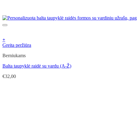
+
This
Greita peržiūra
product
Berniukams
has
multiple
Balta taupyklė raidė su vardu (A-Ž)
variants.
The
€
32,00
options
may
be
chosen
on
the
product
page