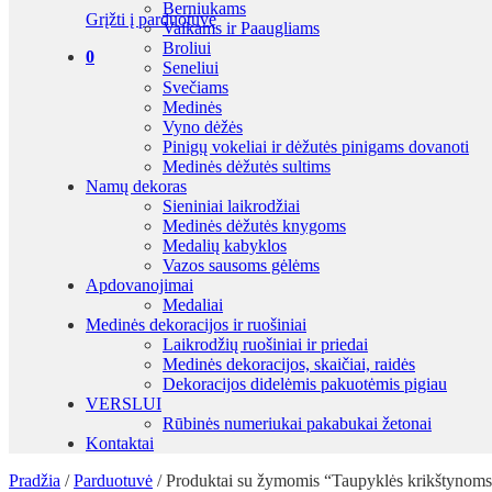
Berniukams
Grįžti į parduotuvę
Vaikams ir Paaugliams
Broliui
0
Seneliui
Svečiams
Medinės
Vyno dėžės
Pinigų vokeliai ir dėžutės pinigams dovanoti
Medinės dėžutės sultims
Namų dekoras
Sieniniai laikrodžiai
Medinės dėžutės knygoms
Medalių kabyklos
Vazos sausoms gėlėms
Apdovanojimai
Medaliai
Medinės dekoracijos ir ruošiniai
Laikrodžių ruošiniai ir priedai
Medinės dekoracijos, skaičiai, raidės
Dekoracijos didelėmis pakuotėmis pigiau
VERSLUI
Rūbinės numeriukai pakabukai žetonai
Kontaktai
Pradžia
/
Parduotuvė
/
Produktai su žymomis “Taupyklės krikštynoms