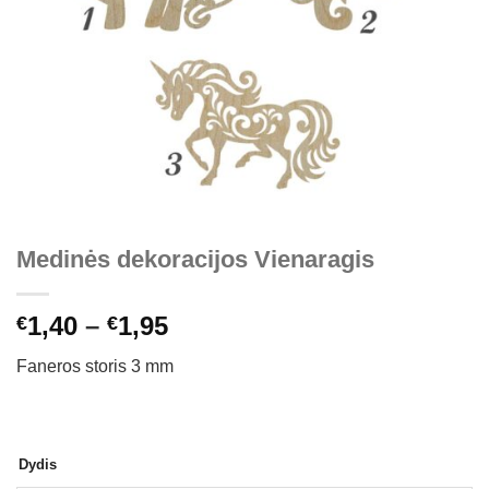
Medinės dekoracijos Vienaragis
Price
1,40
–
1,95
€
€
range:
Faneros storis 3 mm
€1,40
through
€1,95
Dydis