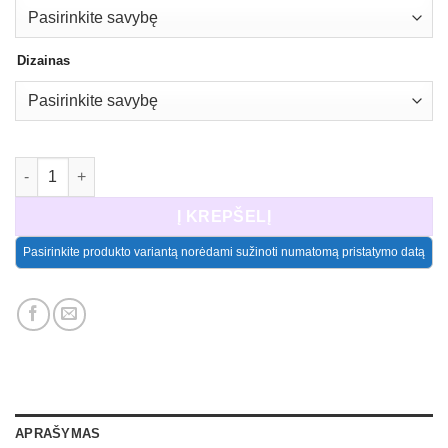
Dizainas
produkto kiekis: Medinės dekoracijos Vienaragis
Į KREPŠELĮ
Pasirinkite produkto variantą norėdami sužinoti numatomą pristatymo datą
APRAŠYMAS