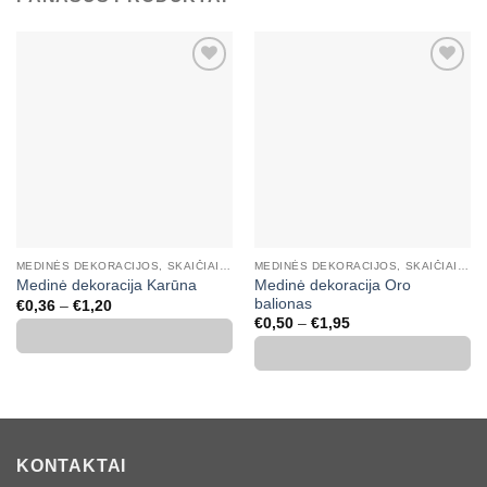
Mėgstamiausias
Mėgstamiausias
MEDINĖS DEKORACIJOS, SKAIČIAI, RAIDĖS
MEDINĖS DEKORACIJOS, SKAIČIAI, RAIDĖS
Medinė dekoracija Oro
Medinė dekoracija Karūna
balionas
Price
€
0,36
–
€
1,20
range:
Price
€
0,50
–
€
1,95
€0,36
range:
through
€0,50
€1,20
through
€1,95
KONTAKTAI