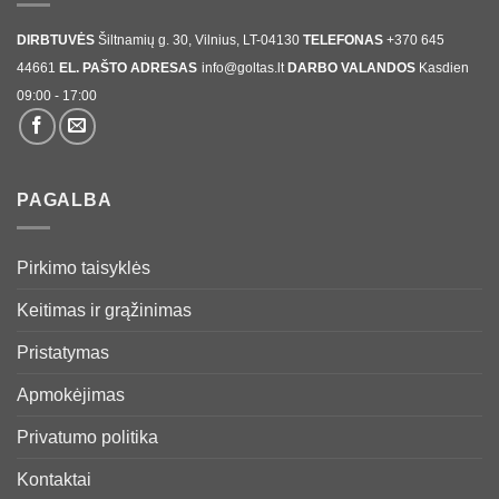
DIRBTUVĖS
Šiltnamių g. 30, Vilnius, LT-04130
TELEFONAS
+370 645
44661
EL. PAŠTO ADRESAS
info@goltas.lt
DARBO VALANDOS
Kasdien
09:00 - 17:00
PAGALBA
Pirkimo taisyklės
Keitimas ir grąžinimas
Pristatymas
Apmokėjimas
Privatumo politika
Kontaktai