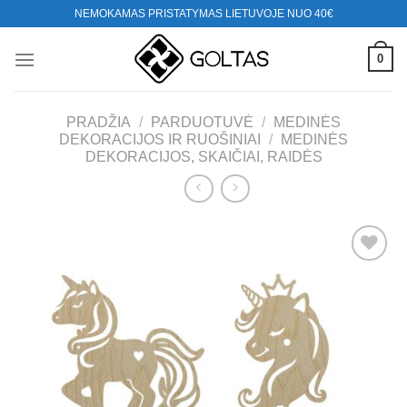
Skip
NEMOKAMAS PRISTATYMAS LIETUVOJE NUO 40€
to
content
0
PRADŽIA
/
PARDUOTUVĖ
/
MEDINĖS
DEKORACIJOS IR RUOŠINIAI
/
MEDINĖS
DEKORACIJOS, SKAIČIAI, RAIDĖS
Mėgstamiausias