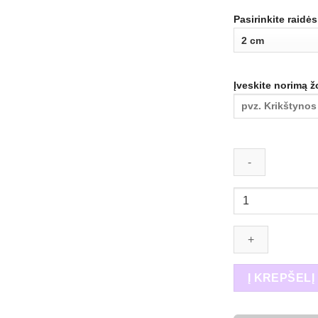
Pasirinkite raidės
Įveskite norimą ž
produkto
kiekis:
Medinės
raidės
ir
skaičiai
Į KREPŠELĮ
iš
3mm