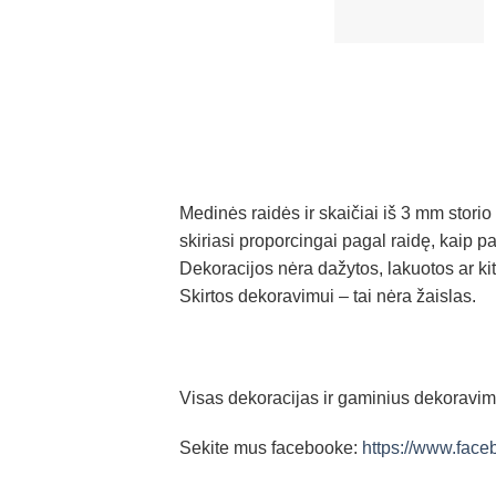
Medinės raidės ir skaičiai iš 3 mm storio 
skiriasi proporcingai pagal raidę, kaip p
Dekoracijos nėra dažytos, lakuotos ar ki
Skirtos dekoravimui – tai nėra žaislas.
Visas dekoracijas ir gaminius dekoravimu
Sekite mus facebooke:
https://www.face