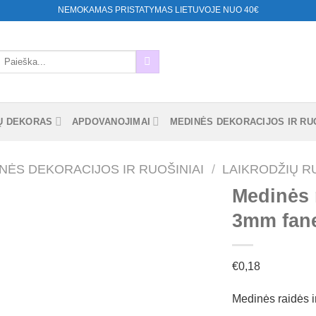
NEMOKAMAS PRISTATYMAS LIETUVOJE NUO 40€
eškoti:
Ų DEKORAS
APDOVANOJIMAI
MEDINĖS DEKORACIJOS IR RUO
NĖS DEKORACIJOS IR RUOŠINIAI
/
LAIKRODŽIŲ RU
Medinės r
3mm fane
Mėgstamiausias
€
0,18
Medinės raidės ir