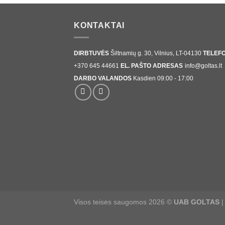
€1,20
KONTAKTAI
DIRBTUVĖS
Šiltnamių g. 30, Vilnius, LT-04130
TELEF
+370 645 44661
EL. PAŠTO ADRESAS
info@goltas.lt
DARBO VALANDOS
Kasdien 09:00 - 17:00
Visos teisės saugomos 2026 ©
UAB GOLTAS
|