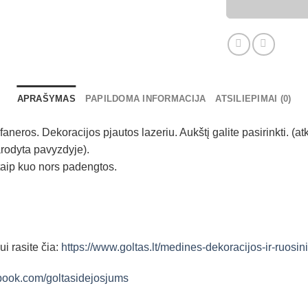
faneros
šriftas
1
APRAŠYMAS
PAPILDOMA INFORMACIJA
ATSILIEPIMAI (0)
faneros. Dekoracijos pjautos lazeriu. Aukštį galite pasirinkti. (a
arodyta pavyzdyje).
taip kuo nors padengtos.
i rasite čia:
https://www.goltas.lt/medines-dekoracijos-ir-ruosini
book.com/goltasidejosjums