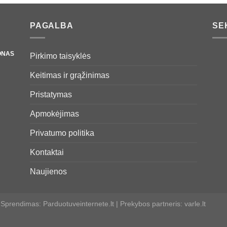
€1,95
€1,95
PAGALBA
SE
ONAS
Pirkimo taisyklės
Keitimas ir grąžinimas
Pristatymas
Apmokėjimas
Privatumo politika
Kontaktai
Naujienos
 Sprendimas:
Parduotuveinternete.lt
| Prekybos partneris:
varle.lt