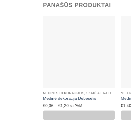
PANAŠŪS PRODUKTAI
Mėgstamiausias
+
+
MEDINĖS DEKORACIJOS, SKAIČIAI, RAIDĖS
Medinė dekoracija Debesėlis
Medin
Price
€
0,36
–
€
1,20
€
1,4
su PVM
range:
€0,36
through