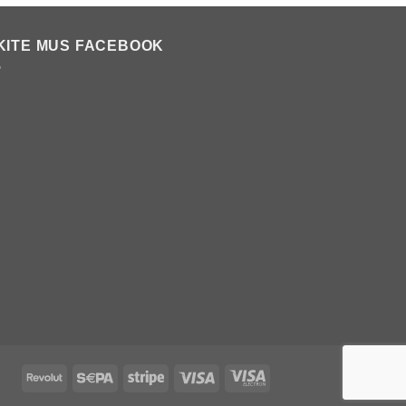
€1,20
€1,95
KITE MUS FACEBOOK