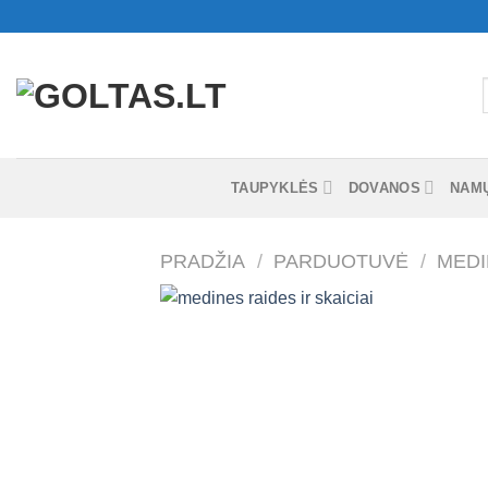
Skip
to
content
I
TAUPYKLĖS
DOVANOS
NAM
PRADŽIA
/
PARDUOTUVĖ
/
MEDI