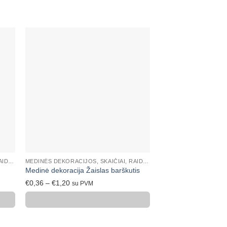
ias
Mėgstamiausias
+
+
MEDINĖS DEKORACIJOS, SKAIČIAI, RAIDĖS
MEDINĖS DEKORACIJOS, SKAIČIAI, RAIDĖS
Medinė dekoracija Žaislas barškutis
Medinės dekoracijos
Price
Price
€
0,36
–
€
1,20
€
0,50
–
€
1,95
su PVM
su PV
range:
range:
€0,36
€0,50
through
throug