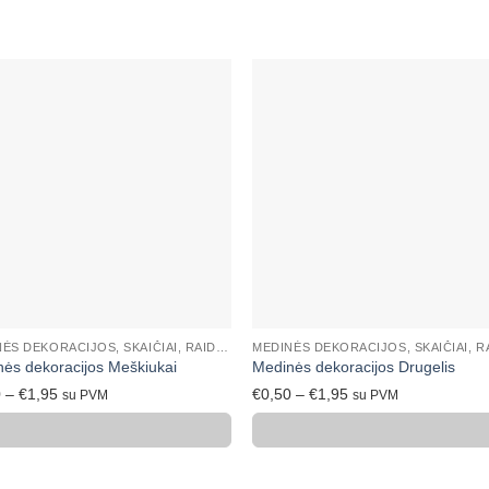
Mėgstamiausias
Mėgstamiaus
+
MEDINĖS DEKORACIJOS, SKAIČIAI, RAIDĖS
ės dekoracijos Meškiukai
Medinės dekoracijos Drugelis
Price
Price
0
–
€
1,95
€
0,50
–
€
1,95
su PVM
su PVM
range:
range:
€1,40
€0,50
through
through