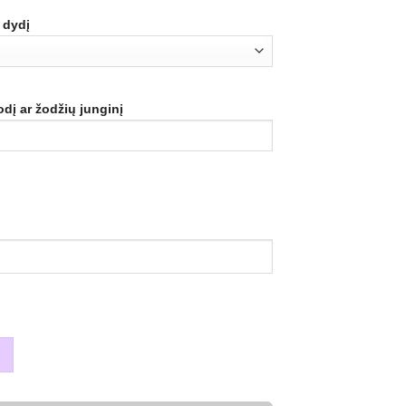
 dydį
odį ar žodžių junginį