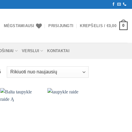
0
MĖGSTAMIAUSI
PRISIJUNGTI
KREPŠELIS /
€
0,00
ŠINIAI
VERSLUI
KONTAKTAI
5
Mėgstamiausias
Mėgstamiausias
+
+