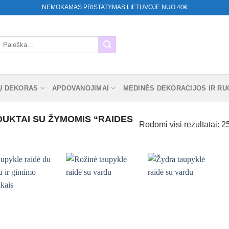
NEMOKAMAS PRISTATYMAS LIETUVOJE NUO 40€
eškoti:
Ų DEKORAS
APDOVANOJIMAI
MEDINĖS DEKORACIJOS IR RUO
UKTAI SU ŽYMOMIS “RAIDES
Rodomi visi rezultatai: 2
Mėgstamiausias
Mėgstamiausias
Mėgstamiausias
+
+