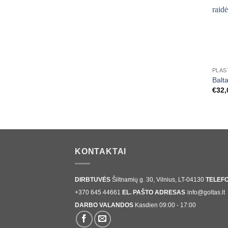
+
Balt
€
32,
KONTAKTAI
DIRBTUVĖS
Šiltnamių g. 30, Vilnius, LT-04130
TELEF
+370 645 44661
EL. PAŠTO ADRESAS
info@goltas.lt
DARBO VALANDOS
Kasdien 09:00 - 17:00