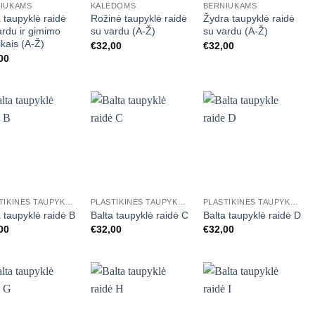
IUKAMS
KALĖDOMS
BERNIUKAMS
a taupyklė raidė
Rožinė taupyklė raidė
Žydra taupyklė raidė
ardu ir gimimo
su vardu (A-Ž)
su vardu (A-Ž)
ikais (A-Ž)
€
32,00
€
32,00
00
Mėgstamiausias
Mėgstamiausias
Mėgstamiausias
+
+
PLASTIKINĖS TAUPYKLĖS RAIDĖS
PLASTIKINĖS TAUPYKLĖS RAIDĖS
PLASTIKINĖS TAUPYKLĖS RAIDĖS
a taupyklė raidė B
Balta taupyklė raidė C
Balta taupyklė raidė D
00
€
32,00
€
32,00