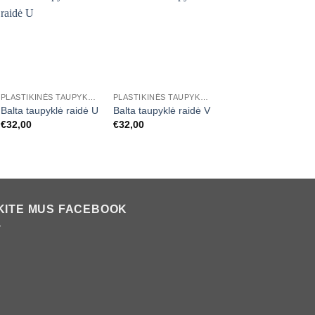
Mėgstamiausias
Mėgstamiausias
+
+
PLASTIKINĖS TAUPYKLĖS RAIDĖS
PLASTIKINĖS TAUPYKLĖS RAIDĖS
Balta taupyklė raidė U
Balta taupyklė raidė V
€
32,00
€
32,00
KITE MUS FACEBOOK