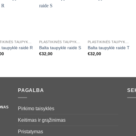
Mėgstamiausias
Mėgstamiausias
Mėgstamiausias
+
+
PLASTIKINĖS TAUPYKLĖS RAIDĖS
PLASTIKINĖS TAUPYKLĖS RAIDĖS
PLASTIKINĖS TAUPYKLĖS RAIDĖS
a taupyklė raidė R
Balta taupyklė raidė S
Balta taupyklė raidė T
00
€
32,00
€
32,00
PAGALBA
SE
ONAS
Pirkimo taisyklės
Keitimas ir grąžinimas
Pristatymas