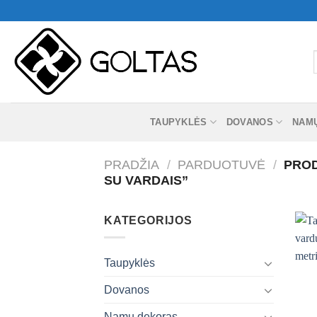
Skip
to
content
I
TAUPYKLĖS
DOVANOS
NAM
PRADŽIA
/
PARDUOTUVĖ
/
PROD
SU VARDAIS”
KATEGORIJOS
Taupyklės
Dovanos
+
Namų dekoras