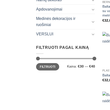
BERN
Balt
Apdovanojimai
su v
metr
Medinės dekoracijos ir
€
32,
ruošiniai
VERSLUI
FILTRUOTI PAGAL KAINĄ
+
Min
Maks
Kaina:
€30
—
€40
FILTRUOTI
kaina
kaina
Balt
€
32,