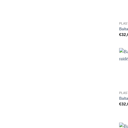
+
Balt
€
32,
+
Balta
€
32,