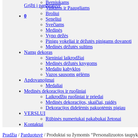
Berniukams
Grįžti į parduotuvę
Vaikams ir Paaugliams
Broliui
0
Seneliui
Svečiams
Medinės
Vyno dėžės
Pinigų vokeliai ir dėžutės pinigams dovanoti
Medinės dėžutės sultims
Namų dekoras
Sieniniai laikrodžiai
Medinės dėžutės knygoms
Medalių kabyklos
Vazos sausoms gėlėms
Apdovanojimai
Medaliai
Medinės dekoracijos ir ruošiniai
Laikrodžių ruošiniai ir priedai
Medinės dekoracijos, skaičiai, raidės
Dekoracijos didelėmis pakuotėmis pigiau
VERSLUI
Rūbinės numeriukai pakabukai žetonai
Kontaktai
Pradžia
/
Parduotuvė
/
Produktai su žymomis “Personalizuotos taupyk