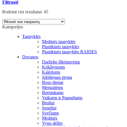
Filtruoti
Rodomi visi rezultatai: 45
Kategorijos
Taupyklės
Medinės taupyklės
Plastikinės taupyklės
Plastikinės taupyklės RAIDĖS
Dovanos
Darželio išleistuvėms
Krikštynoms
Kalėdoms
Jubiliejaus proga
Boso dienai
Mergaitėms
Berniukams
Vaikams ir Paaugliams
Broliui
Seneliui
Svečiams
Medinės
Vyno dėžės