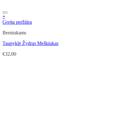
+
Greita peržiūra
Berniukams
Taupyklė Žydras Meškiukas
€
32,00