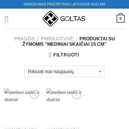
Skip
NEMOKAMAS PRISTATYMAS LIETUVOJE NUO 40€
to
content
0
PRADŽIA
/
PARDUOTUVĖ
/
PRODUKTAI SU
ŽYMOMIS “MEDINIAI SKAIČIAI 15 CM”
FILTRUOTI
Mėgstamiausias
Mėgstamiausias