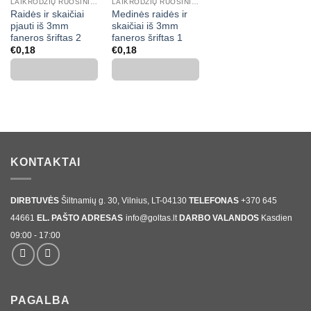
LAIKRODŽIŲ RUOŠINIAI IR PRIEDAI
LAIKRODŽIŲ RUOŠINIAI IR PRIEDAI
Raidės ir skaičiai
Medinės raidės ir
pjauti iš 3mm
skaičiai iš 3mm
faneros šriftas 2
faneros šriftas 1
€
0,18
€
0,18
KONTAKTAI
DIRBTUVĖS
Šiltnamių g. 30, Vilnius, LT-04130
TELEFONAS
+370 645
44661
EL. PAŠTO ADRESAS
info@goltas.lt
DARBO VALANDOS
Kasdien
09:00 - 17:00
PAGALBA