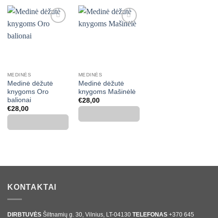
Mėgstamiausias
Mėgstamiausias
MEDINĖS
MEDINĖS
Medinė dėžutė
Medinė dėžutė
knygoms Oro
knygoms Mašinėlė
balionai
€
28,00
€
28,00
KONTAKTAI
DIRBTUVĖS
Šiltnamių g. 30, Vilnius, LT-04130
TELEFONAS
+370 645