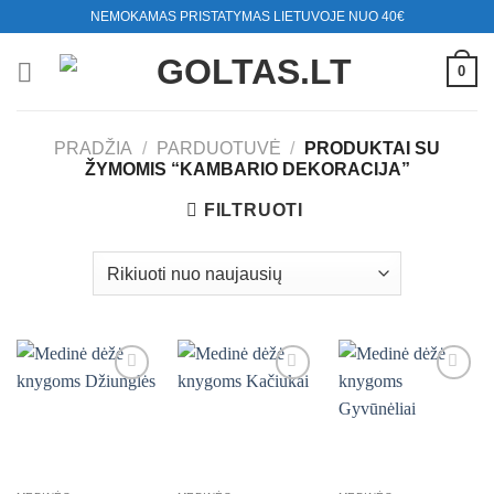
Skip
NEMOKAMAS PRISTATYMAS LIETUVOJE NUO 40€
to
content
0
PRADŽIA
/
PARDUOTUVĖ
/
PRODUKTAI SU
ŽYMOMIS “KAMBARIO DEKORACIJA”
FILTRUOTI
Mėgstamiausias
Mėgstamiausias
Mėgstamiausias