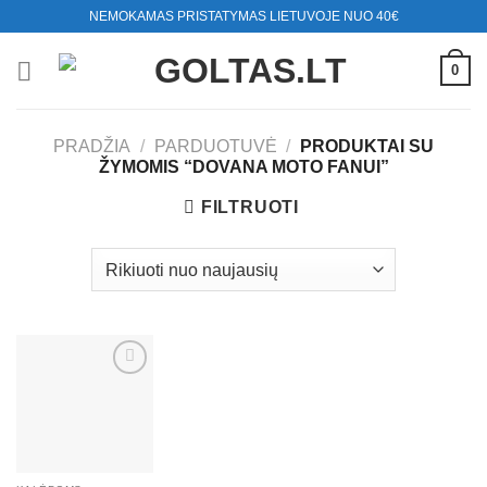
Skip
NEMOKAMAS PRISTATYMAS LIETUVOJE NUO 40€
to
content
0
PRADŽIA
/
PARDUOTUVĖ
/
PRODUKTAI SU
ŽYMOMIS “DOVANA MOTO FANUI”
FILTRUOTI
Mėgstamiausias