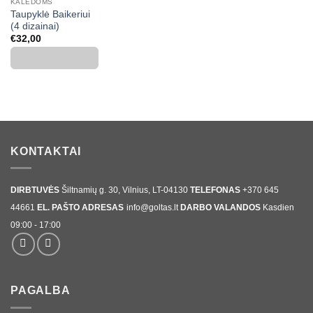
KALĖDOMS
Taupyklė Baikeriui
(4 dizainai)
€
32,00
KONTAKTAI
DIRBTUVĖS
Šiltnamių g. 30, Vilnius, LT-04130
TELEFONAS
+370 645
44661
EL. PAŠTO ADRESAS
info@goltas.lt
DARBO VALANDOS
Kasdien
09:00 - 17:00
PAGALBA