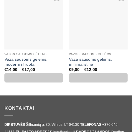
Mėgstamiausias
Mėgstamiausias
VAZOS SAUSOMS GĖLĖMS
VAZOS SAUSOMS GĖLĖMS
Vaza sausoms gėlėms,
Vaza sausoms gėlėms,
moderni rifliuota
minimalistinė
Price
Price
€
14,00
–
€
17,00
€
9,00
–
€
12,00
range:
range:
€14,00
€9,00
through
through
€17,00
€12,00
KONTAKTAI
DIRBTUVĖS
Šiltnamių g. 30, Vilnius, LT-04130
TELEFONAS
+370 645