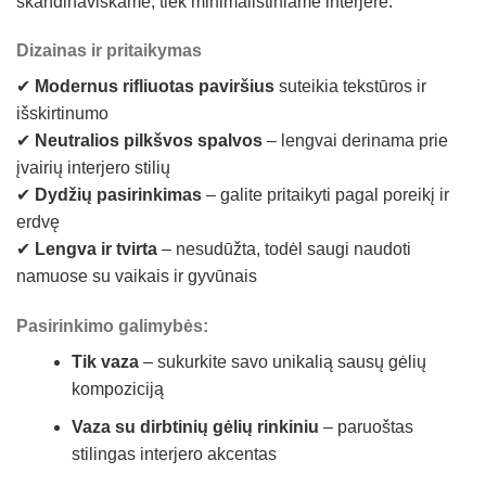
skandinaviškame, tiek minimalistiniame interjere.
Dizainas ir pritaikymas
✔
Modernus rifliuotas paviršius
suteikia tekstūros ir
išskirtinumo
✔
Neutralios pilkšvos spalvos
– lengvai derinama prie
įvairių interjero stilių
✔
Dydžių pasirinkimas
– galite pritaikyti pagal poreikį ir
erdvę
✔
Lengva ir tvirta
– nesudūžta, todėl saugi naudoti
namuose su vaikais ir gyvūnais
Pasirinkimo galimybės:
Tik vaza
– sukurkite savo unikalią sausų gėlių
kompoziciją
Vaza su dirbtinių gėlių rinkiniu
– paruoštas
stilingas interjero akcentas