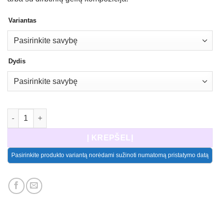
Variantas
Dydis
produkto kiekis: Vaza sausoms gėlėms, marmuro imitacija
Į KREPŠELĮ
Pasirinkite produkto variantą norėdami sužinoti numatomą pristatymo datą