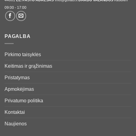
44661
EL. PAŠTO ADRESAS
info@goltas.lt
DARBO VALANDOS
Kasdien
09:00 - 17:00
PAGALBA
Pirkimo taisyklės
Keitimas ir grąžinimas
Pristatymas
Apmokėjimas
Privatumo politika
Kontaktai
Naujienos