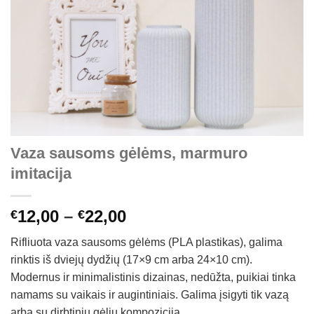
Vaza sausoms gėlėms, marmuro
imitacija
Price
12,00
–
22,00
€
€
range:
Rifliuota vaza sausoms gėlėms (PLA plastikas), galima
€12,00
rinktis iš dviejų dydžių (17×9 cm arba 24×10 cm).
through
Modernus ir minimalistinis dizainas, nedūžta, puikiai tinka
€22,00
namams su vaikais ir augintiniais. Galima įsigyti tik vazą
arba su dirbtinių gėlių kompozicija.