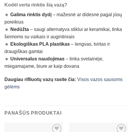
Kodėl verta rinktis šią vazą?
🔹
Galima rinktis dydį
– mažesnė ar didesnė pagal jūsų
poreikius
🔹
Nedūžta
– saugi alternatyva stiklui ar keramikai, tinka
šeimoms su vaikais ir augintiniais
🔹
Ekologiškas PLA plastikas
– lengvas, tvirtas ir
draugiškas gamtai
🔹
Universalus naudojimas
– tinka svetainėje,
miegamajame, biure ar kaip dovana
Daugiau rifliuotų vazų rasite čia:
Visos vazos sausoms
gėlėms
PANAŠŪS PRODUKTAI