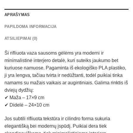
APRAŠYMAS
PAPILDOMA INFORMACIJA
ATSILIEPIMAI (0)
Ši rifliuota vaza sausoms gėlėms yra moderni ir
minimalistinė interjero detalė, kuri suteiks jaukumo bet
kuriuose namuose. Pagaminta iš ekologiško PLA plastiko,
ji yra lengva, tačiau tvirta ir nedūžtanti, todėl puikiai tinka
namams su mažais vaikais ar augintiniais. Galima rinktis iš
dviejų dydžių:
✔ Maža – 17×9 cm
✔ Didelė – 24×10 cm
Jos subtili rifliuota tekstūra ir cilindro forma sukuria
elegantišką bei modernų įspūdį. Puikiai dera tiek