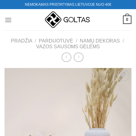
Skip
NEMOKAMAS PRISTATYMAS LIETUVOJE NUO 40€
to
content
0
PRADŽIA
/
PARDUOTUVĖ
/
NAMŲ DEKORAS
/
VAZOS SAUSOMS GĖLĖMS
Mėgstamiausias