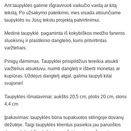
Ant taupyklės galime išgraviruoti vaikučio vardą ar kitą
tekstą. Po užsakymo pateikimo, mes visada atsiunčiame
taupyklės su Jūsų tekstu projektą patvirtinimui.
Medinė taupyklė pagaminta iš kokybiškos medžio faneros
sluoksnių ir plastikinio dangtelio, kuris pritvirtintas
varžteliais.
Pinigų išėmimas. Taupyklei prisipildžius tereikia atsukti
varžtelius atsuktuvu, nuimti dangtelį ir išberti monetas ar
kupiūras. Uždėjus dangtelį atgal, galima taupyti kitai
svajonei!
Taupyklės išmatavimai: aukštis 20,5 cm, plotis 20 cm, storis
4,4 cm
Įpakavimas: taupyklės būna supakuotos stilingoje dovanų
dėžutėje. Taigi taupyklės klientus pasiekia jau paruoštos