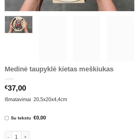
Medinė taupyklė kietas meškiukas
37,00
€
Išmatavimai 20,5x20x4,4cm
€0,00
Su tekstu
produkto kiekis: Medinė taupyklė kietas meškiukas