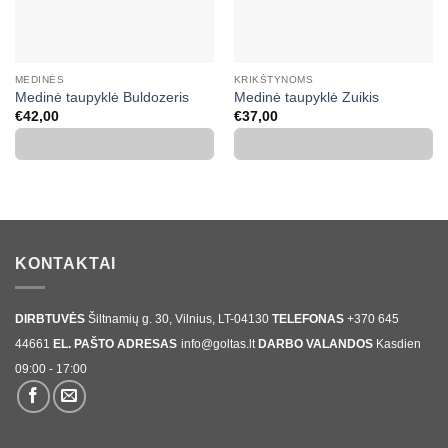
MEDINĖS
KRIKŠTYNOMS
Medinė taupyklė Buldozeris
Medinė taupyklė Zuikis
€
42,00
€
37,00
KONTAKTAI
DIRBTUVĖS
Šiltnamių g. 30, Vilnius, LT-04130
TELEFONAS
+370 645
44661
EL. PAŠTO ADRESAS
info@goltas.lt
DARBO VALANDOS
Kasdien
09:00 - 17:00