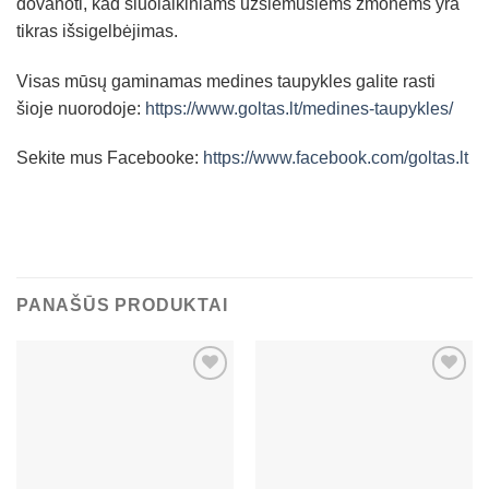
dovanoti, kad šiuolaikiniams užsiėmusiems žmonėms yra
tikras išsigelbėjimas.
Visas mūsų gaminamas medines taupykles galite rasti
šioje nuorodoje:
https://www.goltas.lt/medines-taupykles/
Sekite mus Facebooke:
https://www.facebook.com/goltas.lt
PANAŠŪS PRODUKTAI
Mėgstamiausias
Mėgstamiausias