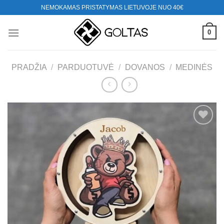
Skip
NEMOKAMAS PRISTATYMAS LIETUVOJE NUO 40€
to
content
0
PRADŽIA
/
PARDUOTUVĖ
/
DOVANOS
/
MEDINĖS
Mėgstamiausias