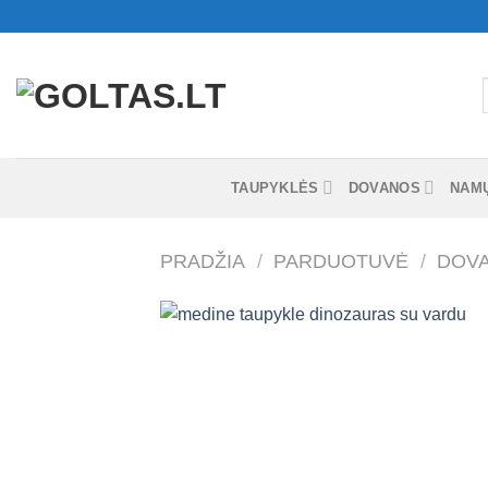
Skip
to
content
I
TAUPYKLĖS
DOVANOS
NAM
PRADŽIA
/
PARDUOTUVĖ
/
DOV