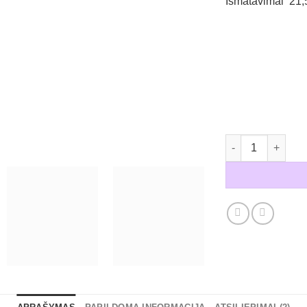
Išmatavimai 21
produkto kiekis: