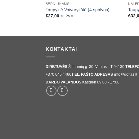
BERNIUKAMS
KALĖ
Taupyklė Vaivorykštė (4 spalvos)
Taup
€
27,00
€
32,
su PVM
KONTAKTAI
DIRBTUVĖS
Šiltnamių g. 30, Vilnius, LT-04130
TELEF
+370 645 44661
EL. PAŠTO ADRESAS
info@goltas.lt
DARBO VALANDOS
Kasdien 09:00 - 17:00