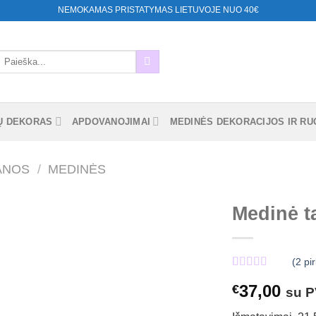
NEMOKAMAS PRISTATYMAS LIETUVOJE NUO 40€
eškoti:
Ų DEKORAS
APDOVANOJIMAI
MEDINĖS DEKORACIJOS IR RUO
ANOS
/
MEDINĖS
Medinė t
Mėgstamiausias
(
2
pir
Įvertinimas:
2
37,00
€
5.00
iš 5
su 
(viso
įvertinimų:
)