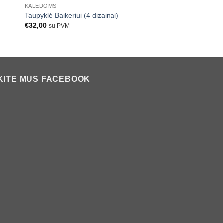
KALĖDOMS
PLASTIKINĖS TAUPYKL
Taupyklė Baikeriui (4 dizainai)
Balta taupyklė raidė 
€
32,00
€
32,00
su PVM
su PVM
KITE MUS FACEBOOK