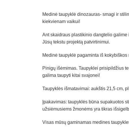
Medinė taupyklė dinozauras- smagi ir stilin
kiekvienam vaikui!
Ant skaidraus plastikinio dangtelio galime
Jūsų tekstu projektą patvirtinimui.
Medinė taupyklė pagaminta iš kokybiškos med
Pinigų išėmimas. Taupyklei prisipildžius ter
galima taupyti kitai svajonei!
Taupyklės išmatavimai: aukštis 21,5 cm, plo
Įpakavimas: taupyklės būna supakuotos stil
užsiėmusiems žmonėms yra tikras išsigelb
Visas mūsų gaminamas medines taupykles g