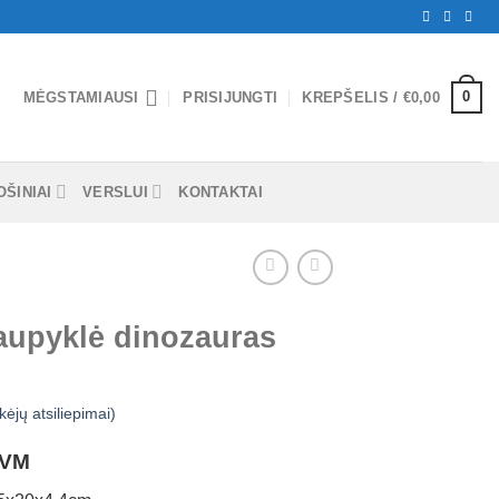
0
MĖGSTAMIAUSI
PRISIJUNGTI
KREPŠELIS /
€
0,00
ŠINIAI
VERSLUI
KONTAKTAI
aupyklė dinozauras
kėjų atsiliepimai)
PVM