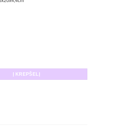
,5x20x4,4cm
 Medinė taupyklė dinozauras
Į KREPŠELĮ