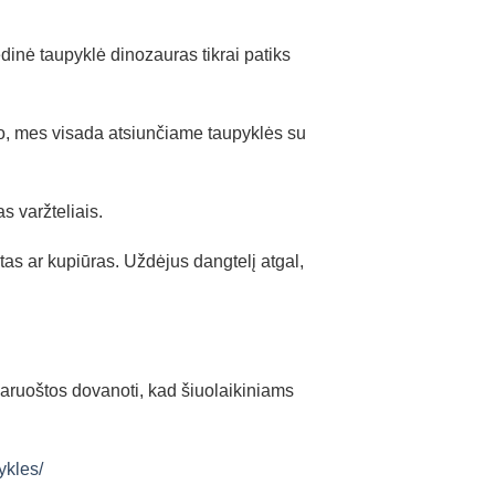
dinė taupyklė dinozauras tikrai patiks
imo, mes visada atsiunčiame taupyklės su
s varžteliais.
etas ar kupiūras. Uždėjus dangtelį atgal,
paruoštos dovanoti, kad šiuolaikiniams
ykles/