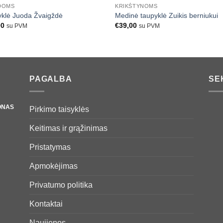
DOMS
KRIKŠTYNOMS
yklė Juoda Žvaigždė
Medinė taupyklė Zuikis berniukui
00
€
39,00
su PVM
su PVM
PAGALBA
SE
ONAS
Pirkimo taisyklės
Keitimas ir grąžinimas
Pristatymas
Apmokėjimas
Privatumo politika
Kontaktai
Naujienos