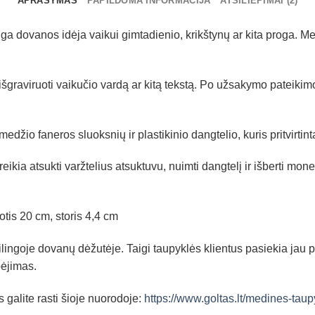
APRAŠYMAS
PAPILDOMA INFORMACIJA
ATSILIEPIMAI (2)
ga dovanos idėja vaikui gimtadienio, krikštynų ar kita proga. Me
 išgraviruoti vaikučio vardą ar kitą tekstą. Po užsakymo pateik
žio faneros sluoksnių ir plastikinio dangtelio, kuris pritvirtinta
eikia atsukti varžtelius atsuktuvu, nuimti dangtelį ir išberti mon
tis 20 cm, storis 4,4 cm
ingoje dovanų dėžutėje. Taigi taupyklės klientus pasiekia jau 
ėjimas.
alite rasti šioje nuorodoje:
https://www.goltas.lt/medines-taup