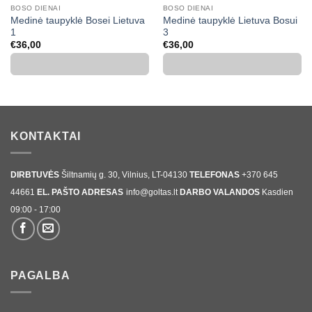
BOSO DIENAI
BOSO DIENAI
Medinė taupyklė Bosei Lietuva
Medinė taupyklė Lietuva Bosui
1
3
€
36,00
€
36,00
KONTAKTAI
DIRBTUVĖS
Šiltnamių g. 30, Vilnius, LT-04130
TELEFONAS
+370 645
44661
EL. PAŠTO ADRESAS
info@goltas.lt
DARBO VALANDOS
Kasdien
09:00 - 17:00
PAGALBA