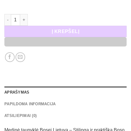
produkto kiekis: Medinė taupyklė Bosei Lietuva 3
Į KREPŠELĮ
APRAŠYMAS
PAPILDOMA INFORMACIJA
ATSILIEPIMAI (0)
Medinė taupyklė Bosei Lietuva – Stilinga ir praktiška Boso