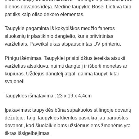
dienos dovanos idėja. Medinė taupyklė Bosei Lietuva taip
pat tiks kaip ofiso dekoro elementas.
Taupyklė pagaminta iš kokybiškos medžio faneros
sluoksnių ir plastikinio dangtelio, kuris pritvirtintas
varžteliais. Paveiksliukas atspausdintas UV printeriu.
Pinigų išėmimas. Taupyklei prisipildžius tereikia atsukti
varžtelius atsuktuvu, nuimti dangtelį ir išberti monetas ar
kupiūras. Uždėjus dangtelį atgal, galima taupyti kitai
svajonei!
Taupyklės išmatavimai: 23 x 19 x 4,4cm
Įpakavimas: taupyklės būna supakuotos stilingoje dovanų
dėžutėje. Taigi taupyklės klientus pasiekia jau paruoštos
dovanoti, kad šiuolaikiniams užsiėmusiems žmonėms yra
tikras išsigelbėjimas.