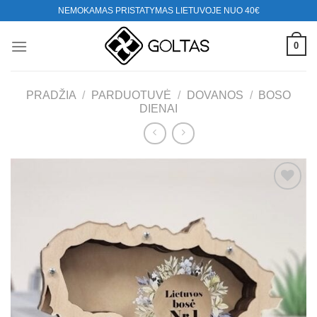
Skip
NEMOKAMAS PRISTATYMAS LIETUVOJE NUO 40€
to
content
0
PRADŽIA
/
PARDUOTUVĖ
/
DOVANOS
/
BOSO
DIENAI
Mėgstamiausias