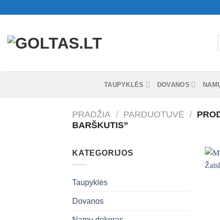
Skip
to
content
I
TAUPYKLĖS
DOVANOS
NAM
PRADŽIA
/
PARDUOTUVĖ
/
PROD
BARŠKUTIS”
KATEGORIJOS
Taupyklės
Dovanos
+
Namų dekoras