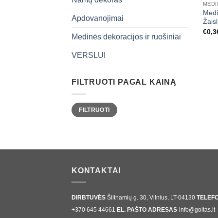
Medi
Apdovanojimai
Žaisl
€
0,3
Medinės dekoracijos ir ruošiniai
VERSLUI
FILTRUOTI PAGAL KAINĄ
Min
Maks
FILTRUOTI
kaina
kaina
KONTAKTAI
DIRBTUVĖS
Šiltnamių g. 30, Vilnius, LT-04130
TELEF
+370 645 44661
EL. PAŠTO ADRESAS
info@goltas.lt