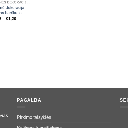
MEDINĖS DEKORACIJOS, SKAIČIAI, RAIDĖS
nė dekoracija
as barškutis
Price
6
–
€
1,20
range:
€0,36
through
€1,20
PAGALBA
SE
ONAS
Pirkimo taisyklės