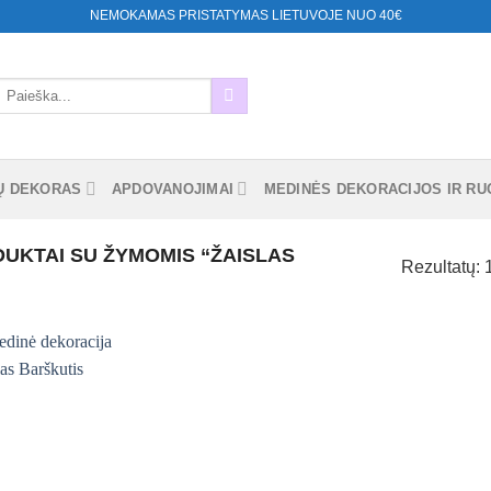
NEMOKAMAS PRISTATYMAS LIETUVOJE NUO 40€
eškoti:
Ų DEKORAS
APDOVANOJIMAI
MEDINĖS DEKORACIJOS IR RUO
UKTAI SU ŽYMOMIS “ŽAISLAS
Rezultatų: 
Mėgstamiausias