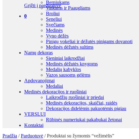
Berniukams
Grįžti į parduotuvę
Vaikams ir Paaugliams
Broliui
0
Seneliui
Svečiams
Medinės
Vyno dėžės
Pinigų vokeliai ir dėžutės pinigams dovanoti
Medinės dėžutės sultims
Namų dekoras
Sieniniai laikrodžiai
Medinės dėžutės knygoms
Medalių kabyklos
Vazos sausoms gėlėms
Apdovanojimai
Medaliai
Medinės dekoracijos ir ruošiniai
Laikrodžių ruošiniai ir priedai
Medinės dekoracijos, skaičiai, raidės
Dekoracijos didelėmis pakuotėmis pigiau
VERSLUI
Rūbinės numeriukai pakabukai žetonai
Kontaktai
Pradžia
/
Parduotuvė
/
Produktai su žymomis “vežimėlis”