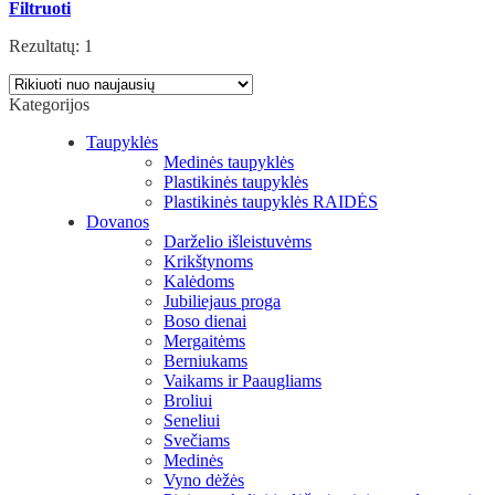
Filtruoti
Rezultatų: 1
Kategorijos
Taupyklės
Medinės taupyklės
Plastikinės taupyklės
Plastikinės taupyklės RAIDĖS
Dovanos
Darželio išleistuvėms
Krikštynoms
Kalėdoms
Jubiliejaus proga
Boso dienai
Mergaitėms
Berniukams
Vaikams ir Paaugliams
Broliui
Seneliui
Svečiams
Medinės
Vyno dėžės