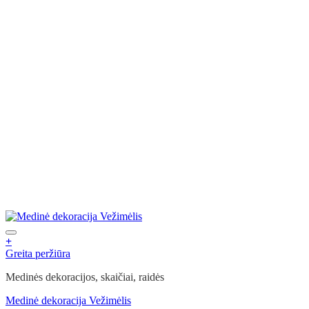
+
This
Greita peržiūra
product
Medinės dekoracijos, skaičiai, raidės
has
multiple
Medinė dekoracija Vežimėlis
variants.