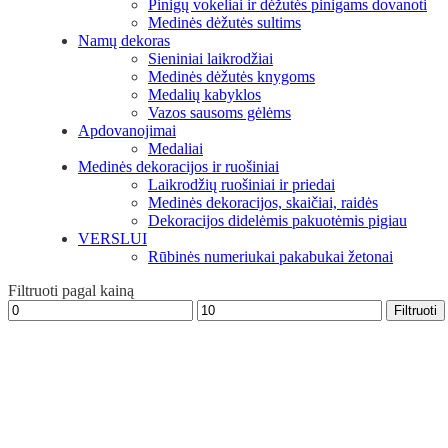
Pinigų vokeliai ir dėžutės pinigams dovanoti
Medinės dėžutės sultims
Namų dekoras
Sieniniai laikrodžiai
Medinės dėžutės knygoms
Medalių kabyklos
Vazos sausoms gėlėms
Apdovanojimai
Medaliai
Medinės dekoracijos ir ruošiniai
Laikrodžių ruošiniai ir priedai
Medinės dekoracijos, skaičiai, raidės
Dekoracijos didelėmis pakuotėmis pigiau
VERSLUI
Rūbinės numeriukai pakabukai žetonai
Filtruoti pagal kainą
Min
Maks
Filtruoti
kaina
kaina