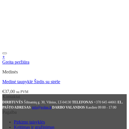
+
Mėgstamiausias
Greita peržiūra
Medinės
Medinė taupyklė Širdis su strėle
€
37,00
su PVM
Kontaktai
DIRBTUVĖS
Šiltnamių g. 30, Vilnius, LT-04130
TELEFONAS
+370 645 44661
EL.
PAŠTO ADRESAS
info@goltas.lt
DARBO VALANDOS
Kasdien 09:00 - 17:00
Pagalba
Pirkimo taisyklės
Keitimas ir grąžinimas