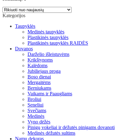
Kategorijos
Taupyklės
Medinės taupyklės
Plastikinės taupyklės
Plastikinės taupyklės RAIDĖS
Dovanos
Darželio išleistuvėms
Krikštynoms
Kalėdoms
Jubiliejaus proga
Boso dienai
Mergaitėms
Berniukams
Vaikams ir Paaugliams
Broliui
Seneliui
Svečiams
Medinės
Vyno dėžės
Pinigų vokeliai ir dėžutės pinigams dovanoti
Medinės dėžutės sultims
Namų dekoras