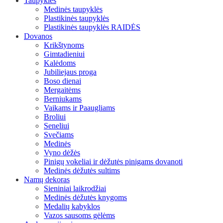
Taupyklės
Medinės taupyklės
Plastikinės taupyklės
Plastikinės taupyklės RAIDĖS
Dovanos
Krikštynoms
Gimtadieniui
Kalėdoms
Jubiliejaus proga
Boso dienai
Mergaitėms
Berniukams
Vaikams ir Paaugliams
Broliui
Seneliui
Svečiams
Medinės
Vyno dėžės
Pinigų vokeliai ir dėžutės pinigams dovanoti
Medinės dėžutės sultims
Namų dekoras
Sieniniai laikrodžiai
Medinės dėžutės knygoms
Medalių kabyklos
Vazos sausoms gėlėms