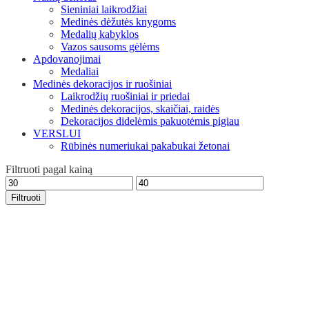
Sieniniai laikrodžiai
Medinės dėžutės knygoms
Medalių kabyklos
Vazos sausoms gėlėms
Apdovanojimai
Medaliai
Medinės dekoracijos ir ruošiniai
Laikrodžių ruošiniai ir priedai
Medinės dekoracijos, skaičiai, raidės
Dekoracijos didelėmis pakuotėmis pigiau
VERSLUI
Rūbinės numeriukai pakabukai žetonai
Filtruoti pagal kainą
Min
Maks
kaina
kaina
Filtruoti