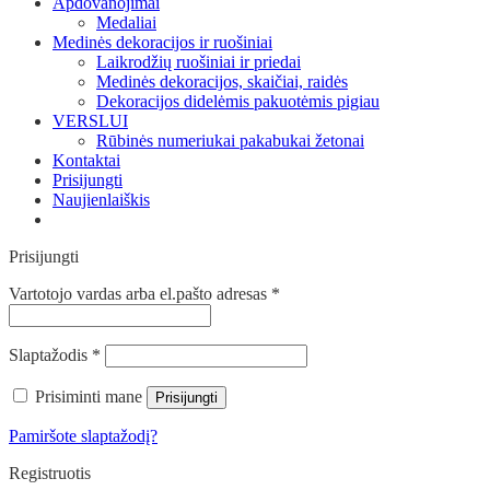
Apdovanojimai
Medaliai
Medinės dekoracijos ir ruošiniai
Laikrodžių ruošiniai ir priedai
Medinės dekoracijos, skaičiai, raidės
Dekoracijos didelėmis pakuotėmis pigiau
VERSLUI
Rūbinės numeriukai pakabukai žetonai
Kontaktai
Prisijungti
Naujienlaiškis
Prisijungti
Vartotojo vardas arba el.pašto adresas
*
Slaptažodis
*
Prisiminti mane
Prisijungti
Pamiršote slaptažodį?
Registruotis