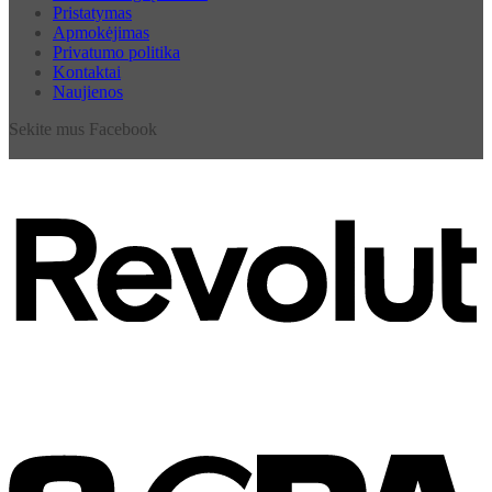
Pristatymas
Apmokėjimas
Privatumo politika
Kontaktai
Naujienos
Sekite mus Facebook