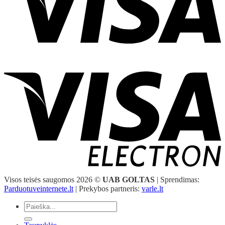
Visos teisės saugomos 2026 ©
UAB GOLTAS
| Sprendimas:
Parduotuveinternete.lt
| Prekybos partneris:
varle.lt
Ieškoti: