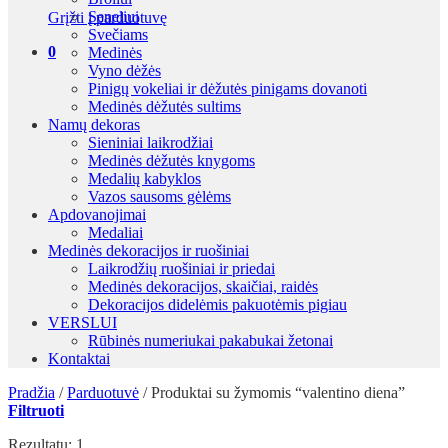
Seneliui
Grįžti į parduotuvę
Svečiams
0
Medinės
Vyno dėžės
Pinigų vokeliai ir dėžutės pinigams dovanoti
Medinės dėžutės sultims
Namų dekoras
Sieniniai laikrodžiai
Medinės dėžutės knygoms
Medalių kabyklos
Vazos sausoms gėlėms
Apdovanojimai
Medaliai
Medinės dekoracijos ir ruošiniai
Laikrodžių ruošiniai ir priedai
Medinės dekoracijos, skaičiai, raidės
Dekoracijos didelėmis pakuotėmis pigiau
VERSLUI
Rūbinės numeriukai pakabukai žetonai
Kontaktai
Pradžia
/
Parduotuvė
/
Produktai su žymomis “valentino diena”
Filtruoti
Rezultatų: 1