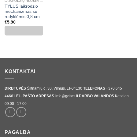
LAIKRODŽIŲ RUOŠINIAI IR PRIEDAI
TYLUS laikrodžio
mechanizmas su
rodyklėmis 0,8 cm
€
5,90
KONTAKTAI
DIRBTUVĖS
Šiltnamių g. 30, Vilnius, LT-04130
TELEFONAS
+370 645
44661
EL. PAŠTO ADRESAS
info@goltas.lt
DARBO VALANDOS
Kasdien
09:00 - 17:00
PAGALBA