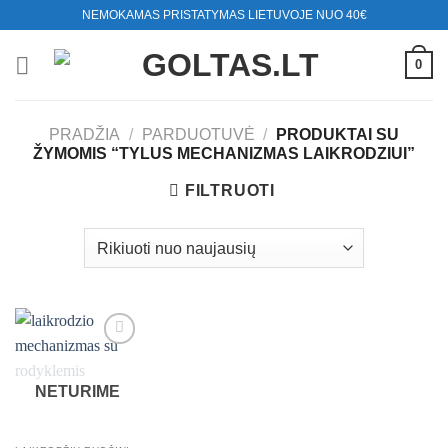
Skip
NEMOKAMAS PRISTATYMAS LIETUVOJE NUO 40€
to
content
0
PRADŽIA
/
PARDUOTUVĖ
/
PRODUKTAI SU
ŽYMOMIS “TYLUS MECHANIZMAS LAIKRODZIUI”
FILTRUOTI
NETURIME
Mėgstamiausias