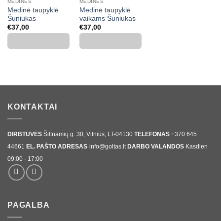
MEDINĖS
MEDINĖS
Medinė taupyklė
Medinė taupyklė
Šuniukas
vaikams Šuniukas
€
37,00
€
37,00
KONTAKTAI
DIRBTUVĖS
Šiltnamių g. 30, Vilnius, LT-04130
TELEFONAS
+370 645
44661
EL. PAŠTO ADRESAS
info@goltas.lt
DARBO VALANDOS
Kasdien
09:00 - 17:00
PAGALBA