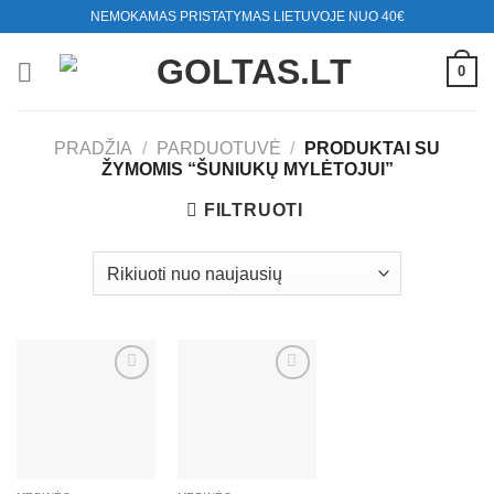
Skip
NEMOKAMAS PRISTATYMAS LIETUVOJE NUO 40€
to
content
0
PRADŽIA
/
PARDUOTUVĖ
/
PRODUKTAI SU
ŽYMOMIS “ŠUNIUKŲ MYLĖTOJUI”
FILTRUOTI
Mėgstamiausias
Mėgstamiausias