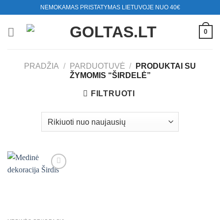
Skip
NEMOKAMAS PRISTATYMAS LIETUVOJE NUO 40€
to
content
0
PRADŽIA
/
PARDUOTUVĖ
/
PRODUKTAI SU
ŽYMOMIS “ŠIRDELĖ”
FILTRUOTI
Mėgstamiausias