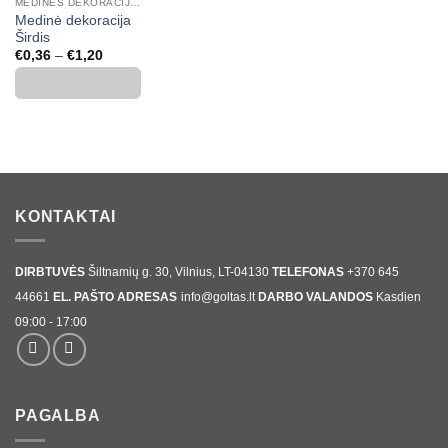
MEDINĖS DEKORACIJOS, SKAIČIAI, RAIDĖS
Medinė dekoracija
Širdis
Price
€
0,36
–
€
1,20
range:
€0,36
through
€1,20
KONTAKTAI
DIRBTUVĖS
Šiltnamių g. 30, Vilnius, LT-04130
TELEFONAS
+370 645
44661
EL. PAŠTO ADRESAS
info@goltas.lt
DARBO VALANDOS
Kasdien
09:00 - 17:00
PAGALBA