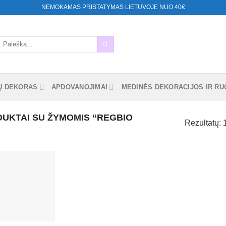
NEMOKAMAS PRISTATYMAS LIETUVOJE NUO 40€
eškoti:
Ų DEKORAS
APDOVANOJIMAI
MEDINĖS DEKORACIJOS IR RUO
UKTAI SU ŽYMOMIS “REGBIO
Rezultatų: 
Mėgstamiausias