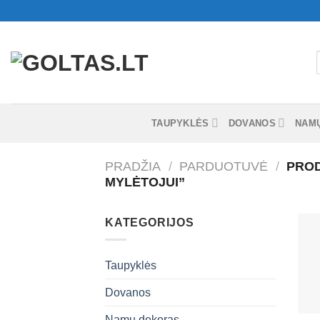
Skip
to
content
I
TAUPYKLĖS
DOVANOS
NAM
PRADŽIA
/
PARDUOTUVĖ
/
PROD
MYLĖTOJUI”
KATEGORIJOS
Taupyklės
Dovanos
+
Namų dekoras