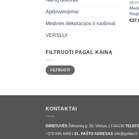
MEDI
Medi
Apdovanojimai
Regb
€
37,
Medinės dekoracijos ir ruošiniai
VERSLUI
FILTRUOTI PAGAL KAINĄ
Min
Maks
FILTRUOTI
kaina
kaina
KONTAKTAI
DIRBTUVĖS
Šiltnamių g. 30, Vilnius, LT-04130
TELEF
+370 645 44661
EL. PAŠTO ADRESAS
info@goltas.lt