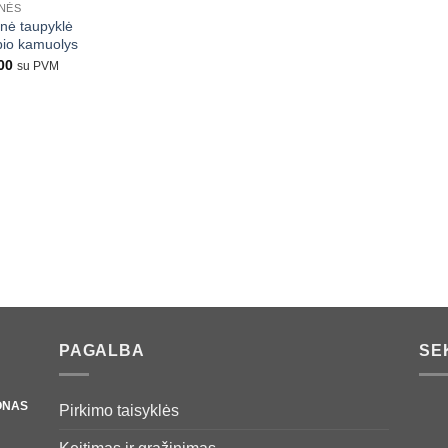
NĖS
nė taupyklė
io kamuolys
00
su PVM
PAGALBA
SE
ONAS
Pirkimo taisyklės