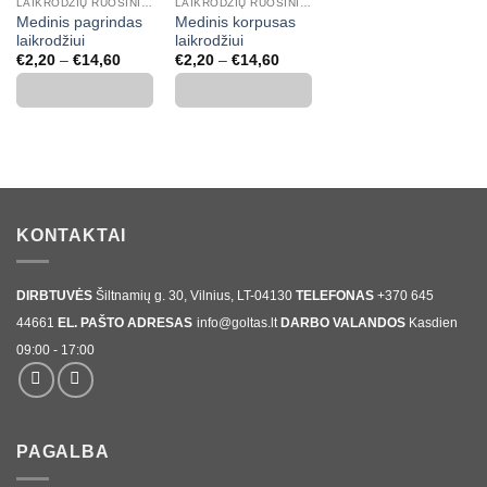
LAIKRODŽIŲ RUOŠINIAI IR PRIEDAI
LAIKRODŽIŲ RUOŠINIAI IR PRIEDAI
Medinis pagrindas
Medinis korpusas
laikrodžiui
laikrodžiui
Price
Price
€
2,20
–
€
14,60
€
2,20
–
€
14,60
range:
range:
€2,20
€2,20
through
through
€14,60
€14,60
KONTAKTAI
DIRBTUVĖS
Šiltnamių g. 30, Vilnius, LT-04130
TELEFONAS
+370 645
44661
EL. PAŠTO ADRESAS
info@goltas.lt
DARBO VALANDOS
Kasdien
09:00 - 17:00
PAGALBA