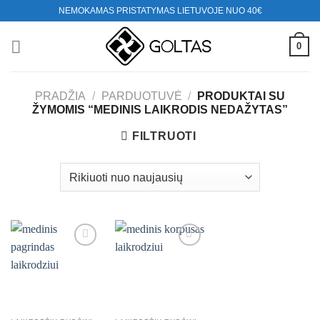
Skip
NEMOKAMAS PRISTATYMAS LIETUVOJE NUO 40€
to
content
0
PRADŽIA
/
PARDUOTUVĖ
/
PRODUKTAI SU
ŽYMOMIS “MEDINIS LAIKRODIS NEDAŽYTAS”
FILTRUOTI
Mėgstamiausias
Mėgstamiausias