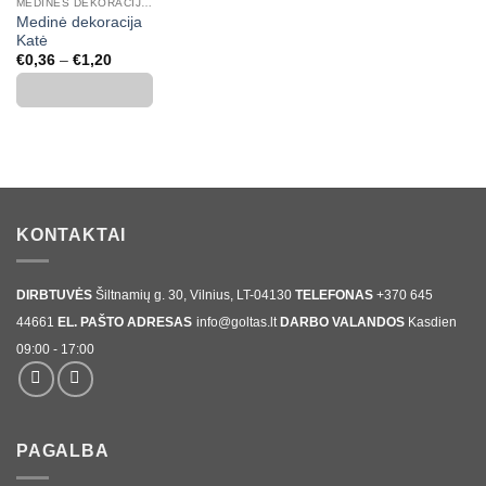
MEDINĖS DEKORACIJOS, SKAIČIAI, RAIDĖS
Medinė dekoracija
Katė
Price
€
0,36
–
€
1,20
range:
€0,36
through
€1,20
KONTAKTAI
DIRBTUVĖS
Šiltnamių g. 30, Vilnius, LT-04130
TELEFONAS
+370 645
44661
EL. PAŠTO ADRESAS
info@goltas.lt
DARBO VALANDOS
Kasdien
09:00 - 17:00
PAGALBA