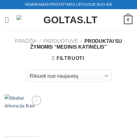
Skip
NEMOKAMAS PRISTATYMAS LIETUVOJE NUO 40€
to
content
0
PRADŽIA
/
PARDUOTUVĖ
/
PRODUKTAI SU
ŽYMOMIS “MEDINIS KATINĖLIS”
FILTRUOTI
Mėgstamiausias