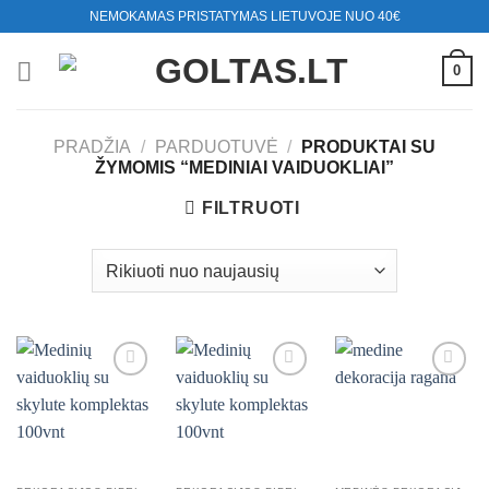
Skip
NEMOKAMAS PRISTATYMAS LIETUVOJE NUO 40€
to
content
0
PRADŽIA
/
PARDUOTUVĖ
/
PRODUKTAI SU
ŽYMOMIS “MEDINIAI VAIDUOKLIAI”
FILTRUOTI
Mėgstamiausias
Mėgstamiausias
Mėgstamiausias