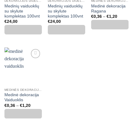
DEKORACIJOS DIDELĖMIS PAKUOTĖMIS PIGIAU
DEKORACIJOS DIDELĖMIS PAKUOTĖMIS PIGIAU
MEDINĖS DEKORACIJOS, SKAIČIAI, RAIDĖS
Medinių vaiduoklių
Medinių vaiduoklių
Medinė dekoracija
su skylute
su skylute
Ragana
komplektas 100vnt
komplektas 100vnt
Price
€
0,36
–
€
1,20
range:
€
24,00
€
24,00
€0,36
through
€1,20
Mėgstamiausias
MEDINĖS DEKORACIJOS, SKAIČIAI, RAIDĖS
Medinė dekoracija
Vaiduoklis
Price
€
0,36
–
€
1,20
range:
€0,36
through
€1,20