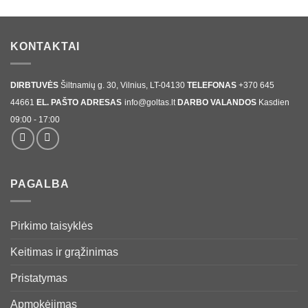
KONTAKTAI
DIRBTUVĖS
Šiltnamių g. 30, Vilnius, LT-04130
TELEFONAS
+370 645
44661
EL. PAŠTO ADRESAS
info@goltas.lt
DARBO VALANDOS
Kasdien
09:00 - 17:00
PAGALBA
Pirkimo taisyklės
Keitimas ir grąžinimas
Pristatymas
Apmokėjimas