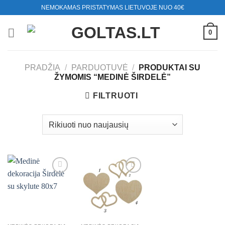
Skip
NEMOKAMAS PRISTATYMAS LIETUVOJE NUO 40€
to
content
0
PRADŽIA
/
PARDUOTUVĖ
/
PRODUKTAI SU
ŽYMOMIS “MEDINĖ ŠIRDELĖ”
FILTRUOTI
Mėgstamiausias
Mėgstamiausias