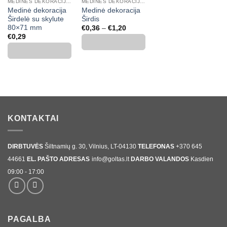
MEDINĖS DEKORACIJOS, SKAIČIAI, RAIDĖS
MEDINĖS DEKORACIJOS, SKAIČIAI, RAIDĖS
Medinė dekoracija
Medinė dekoracija
Širdelė su skylute
Širdis
80×71 mm
Price
€
0,36
–
€
1,20
range:
€
0,29
€0,36
through
€1,20
KONTAKTAI
DIRBTUVĖS
Šiltnamių g. 30, Vilnius, LT-04130
TELEFONAS
+370 645
44661
EL. PAŠTO ADRESAS
info@goltas.lt
DARBO VALANDOS
Kasdien
09:00 - 17:00
PAGALBA