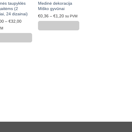
nės taupyklės
Medinė dekoracija
aitėms (2
Miško gyvūnai
ai, 24 dizainai)
Price
€
0,36
–
€
1,20
su PVM
Price
00
–
€
32,00
range:
range:
VM
€0,36
€24,00
through
through
€1,20
€32,00