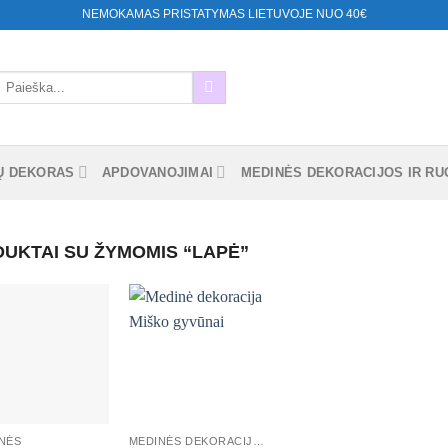
NEMOKAMAS PRISTATYMAS LIETUVOJE NUO 40€
eškoti:
Ų DEKORAS
APDOVANOJIMAI
MEDINĖS DEKORACIJOS IR RUO
UKTAI SU ŽYMOMIS “LAPĖ”
Mėgstamiausias
Mėgstamiausias
+
NĖS
MEDINĖS DEKORACIJOS, SKAIČIAI, RAIDĖS