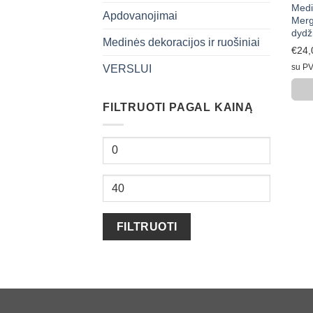
Medi
Apdovanojimai
Merg
dydži
Medinės dekoracijos ir ruošiniai
€
24,
su P
VERSLUI
FILTRUOTI PAGAL KAINĄ
Min
kaina
Maks
kaina
FILTRUOTI