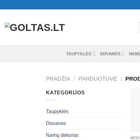
Skip
to
content
I
TAUPYKLĖS
DOVANOS
NAM
PRADŽIA
/
PARDUOTUVĖ
/
PROD
KATEGORIJOS
Taupyklės
Dovanos
+
Namų dekoras
MEDI