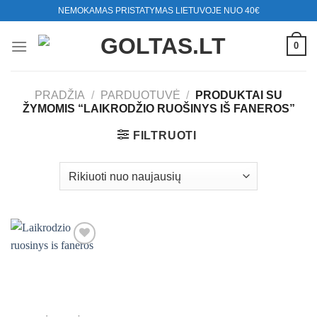
Skip
NEMOKAMAS PRISTATYMAS LIETUVOJE NUO 40€
to
content
0
PRADŽIA
/
PARDUOTUVĖ
/
PRODUKTAI SU
ŽYMOMIS “LAIKRODŽIO RUOŠINYS IŠ FANEROS”
FILTRUOTI
Mėgstamiausias