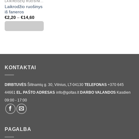
LAIKRODŽIŲ RUOŠINIAI IR PRIEDAI
Laikrodžio ruošinys
iš faneros
Price
€
2,20
–
€
14,60
range:
€2,20
through
€14,60
KONTAKTAI
DIRBTUVĖS
Šiltnamių g. 30, Vilnius, LT-04130
TELEFONAS
+370 645
44661
EL. PAŠTO ADRESAS
info@goltas.lt
DARBO VALANDOS
Kasdien
09:00 - 17:00
PAGALBA