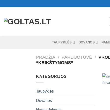
Skip
to
content
I
TAUPYKLĖS
DOVANOS
NAM
PRADŽIA
/
PARDUOTUVĖ
/
PROD
“KRIKŠTYNOMS”
KATEGORIJOS
Taupyklės
Dovanos
+
Namų dekoras