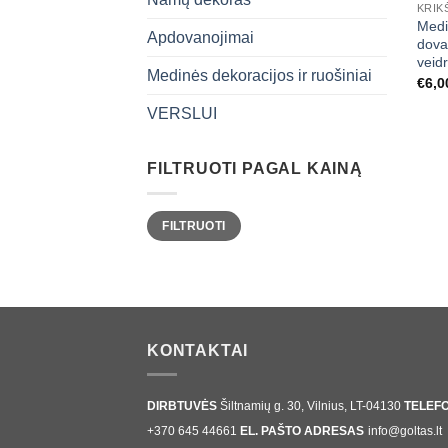
KRIK
Medi
Apdovanojimai
dova
veid
Medinės dekoracijos ir ruošiniai
€
6,0
VERSLUI
FILTRUOTI PAGAL KAINĄ
Min
Maks
FILTRUOTI
kaina
kaina
KONTAKTAI
DIRBTUVĖS
Šiltnamių g. 30, Vilnius, LT-04130
TELEF
+370 645 44661
EL. PAŠTO ADRESAS
info@goltas.lt