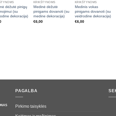
ŠTYNOMS
KRIKŠTYNOMS
KRIKŠTYNOMS
nė dėžutė pinigų
Medinė dėžutė
Medinis vokas
nojimui (su
pinigams dovanoti (su
pinigams dovanoti (su
rodine dekoracija)
medine dekoracija)
veidrodine dekoracija)
0
€
6,00
€
6,00
PAGALBA
SE
ONAS
Pirkimo taisyklės