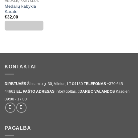
MEDALIŲ KABYKLOS
Medalių kabykla
Karate
€
32,00
KONTAKTAI
DIRBTUVĖS
Šiltnamių g. 30, Vilnius, LT-04130
TELEFONAS
+370 645
44661
EL. PAŠTO ADRESAS
info@goltas.lt
DARBO VALANDOS
Kasdien
09:00 - 17:00
PAGALBA