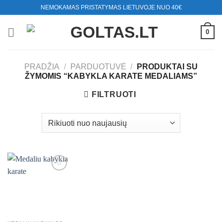
Skip
NEMOKAMAS PRISTATYMAS LIETUVOJE NUO 40€
to
content
0
PRADŽIA
/
PARDUOTUVĖ
/
PRODUKTAI SU
ŽYMOMIS “KABYKLA KARATE MEDALIAMS”
FILTRUOTI
Mėgstamiausias