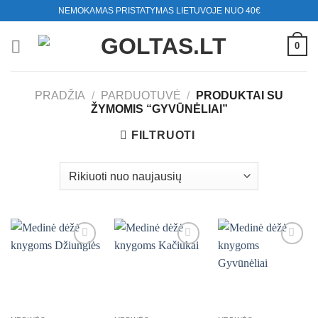
Skip
NEMOKAMAS PRISTATYMAS LIETUVOJE NUO 40€
to
content
0
PRADŽIA
/
PARDUOTUVĖ
/
PRODUKTAI SU
ŽYMOMIS “GYVŪNĖLIAI”
FILTRUOTI
Mėgstamiausias
Mėgstamiausias
Mėgstamiausias