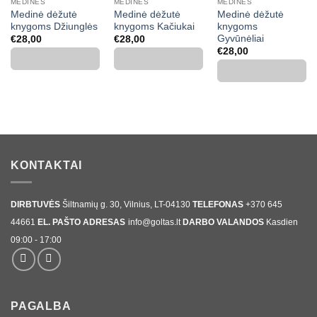
MEDINĖS
MEDINĖS
MEDINĖS
Medinė dėžutė
Medinė dėžutė
Medinė dėžutė
knygoms Džiunglės
knygoms Kačiukai
knygoms
Gyvūnėliai
€
28,00
€
28,00
€
28,00
KONTAKTAI
DIRBTUVĖS
Šiltnamių g. 30, Vilnius, LT-04130
TELEFONAS
+370 645
44661
EL. PAŠTO ADRESAS
info@goltas.lt
DARBO VALANDOS
Kasdien
09:00 - 17:00
PAGALBA