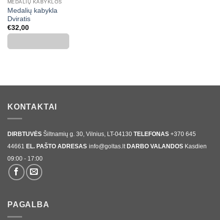
MEDALIŲ KABYKLOS
Medalių kabykla
Dviratis
€
32,00
KONTAKTAI
DIRBTUVĖS
Šiltnamių g. 30, Vilnius, LT-04130
TELEFONAS
+370 645
44661
EL. PAŠTO ADRESAS
info@goltas.lt
DARBO VALANDOS
Kasdien
09:00 - 17:00
PAGALBA