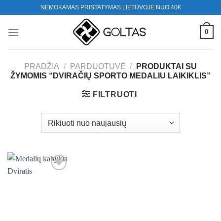
Skip
NEMOKAMAS PRISTATYMAS LIETUVOJE NUO 40€
to
content
0
PRADŽIA
/
PARDUOTUVĖ
/
PRODUKTAI SU
ŽYMOMIS “DVIRAČIŲ SPORTO MEDALIU LAIKIKLIS”
FILTRUOTI
Mėgstamiausias