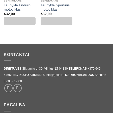
BERNIUKAMS
BERNIUKAMS
Taupyklė Enduro
Taupyklė Sportinis
motociklas
motociklas
€
32,00
€
32,00
KONTAKTAI
DIRBTUVĖS
Šiltnamių g. 30, Vilnius, LT-04130
TELEFONAS
+370 645
44661
EL. PAŠTO ADRESAS
info@goltas.lt
DARBO VALANDOS
Kasdien
09:00 - 17:00
PAGALBA