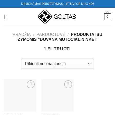
Skip
NEMOKAMAS PRISTATYMAS LIETUVOJE NUO 40€
to
content
0
PRADŽIA
/
PARDUOTUVĖ
/
PRODUKTAI SU
ŽYMOMIS “DOVANA MOTOCIKLININKEI”
FILTRUOTI
Mėgstamiausias
Mėgstamiausias