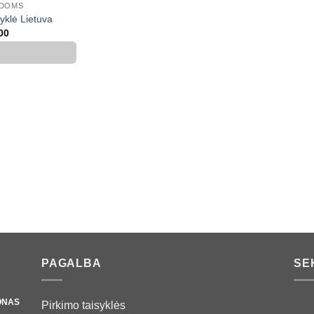
ĖDOMS
yklė Lietuva
00
PAGALBA
SE
ONAS
Pirkimo taisyklės