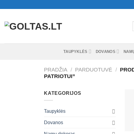
Skip
to
content
I
TAUPYKLĖS
DOVANOS
NAM
PRADŽIA
/
PARDUOTUVĖ
/
PROD
PATRIOTUI”
KATEGORIJOS
Taupyklės
Dovanos
+
Namų dekoras