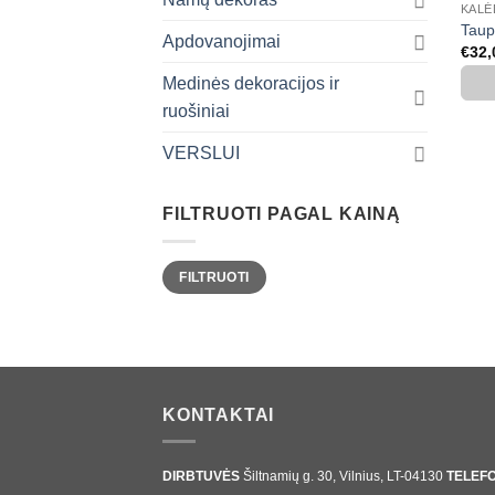
KAL
Taup
Apdovanojimai
€
32,
Medinės dekoracijos ir
ruošiniai
VERSLUI
FILTRUOTI PAGAL KAINĄ
Min
Maks
FILTRUOTI
kaina
kaina
KONTAKTAI
DIRBTUVĖS
Šiltnamių g. 30, Vilnius, LT-04130
TELEF