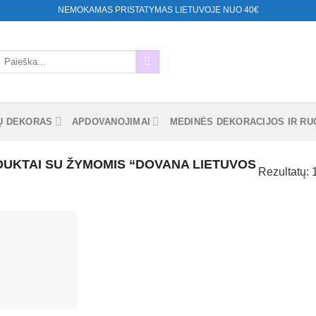
NEMOKAMAS PRISTATYMAS LIETUVOJE NUO 40€
eškoti:
Ų DEKORAS
APDOVANOJIMAI
MEDINĖS DEKORACIJOS IR RUO
UKTAI SU ŽYMOMIS “DOVANA LIETUVOS
Rezultatų: 
Mėgstamiausias