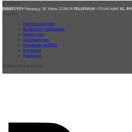
Kontaktai
€1,20
DIRBTUVĖS
Šiltnamių g. 30, Vilnius, LT-04130
TELEFONAS
+370 645 44661
EL. P
Pagalba
Pirkimo taisyklės
Keitimas ir grąžinimas
Pristatymas
Apmokėjimas
Privatumo politika
Kontaktai
Naujienos
Sekite mus Facebook