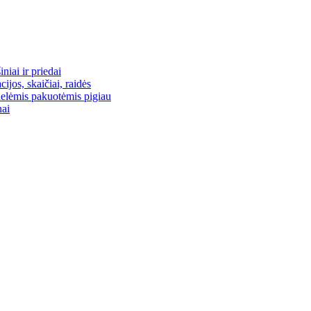
niai ir priedai
ijos, skaičiai, raidės
delėmis pakuotėmis pigiau
nai