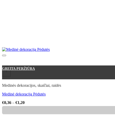
This product has multiple variants. The options may be chosen on the
GREITA PERŽIŪRA
+
Medinės dekoracijos, skaičiai, raidės
Medinė dekoracija Pėdutės
Price
€
0,36
–
€
1,20
range:
€0,36
through