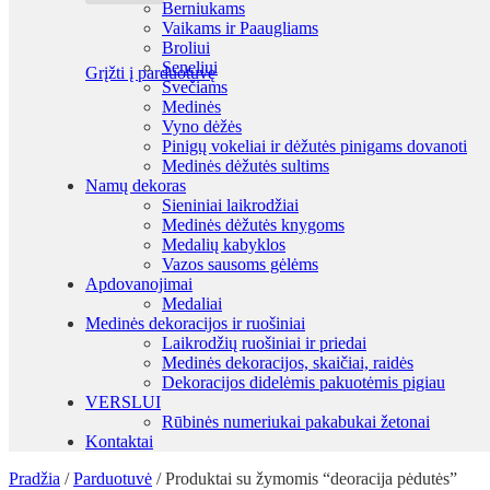
Berniukams
Vaikams ir Paaugliams
Broliui
Seneliui
Grįžti į parduotuvę
Svečiams
Medinės
Vyno dėžės
Pinigų vokeliai ir dėžutės pinigams dovanoti
Medinės dėžutės sultims
Namų dekoras
Sieniniai laikrodžiai
Medinės dėžutės knygoms
Medalių kabyklos
Vazos sausoms gėlėms
Apdovanojimai
Medaliai
Medinės dekoracijos ir ruošiniai
Laikrodžių ruošiniai ir priedai
Medinės dekoracijos, skaičiai, raidės
Dekoracijos didelėmis pakuotėmis pigiau
VERSLUI
Rūbinės numeriukai pakabukai žetonai
Kontaktai
Pradžia
/
Parduotuvė
/
Produktai su žymomis “deoracija pėdutės”