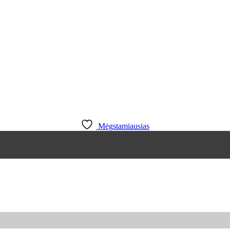
Mėgstamiausias
 product page