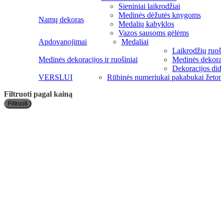
Sieniniai laikrodžiai
Medinės dėžutės knygoms
Namų dekoras
Medalių kabyklos
Vazos sausoms gėlėms
Apdovanojimai
Medaliai
Laikrodžių ruoši
Medinės dekoracijos ir ruošiniai
Medinės dekorac
Dekoracijos di
VERSLUI
Rūbinės numeriukai pakabukai žeto
Filtruoti pagal kainą
Filtruoti