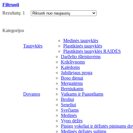
Filtruoti
Rezultatų: 1
Kategorijos
Medinės taupyklės
Taupyklės
Plastikinės taupyklės
Plastikinės taupyklės RAIDĖS
Darželio išleistuvėms
Krikštynoms
Kalėdoms
Jubiliejaus proga
Boso dienai
Mergaitėms
Berniukams
Dovanos
Vaikams ir Paaugliams
Broliui
Seneliui
Svečiams
Medinės
Vyno dėžės
Pinigų vokeliai ir dėžutės pinigams do
Medinės dėžutės sultims