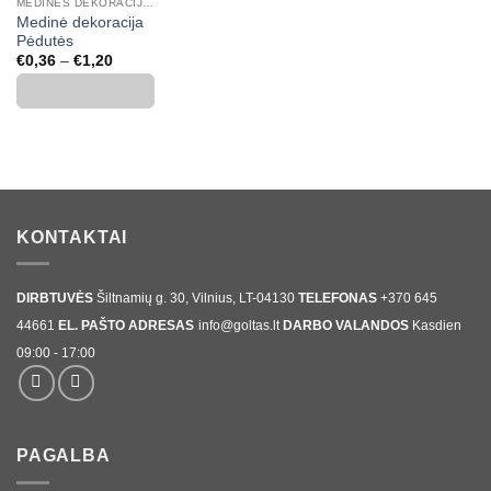
MEDINĖS DEKORACIJOS, SKAIČIAI, RAIDĖS
Medinė dekoracija
Pėdutės
Price
€
0,36
–
€
1,20
range:
€0,36
through
€1,20
KONTAKTAI
DIRBTUVĖS
Šiltnamių g. 30, Vilnius, LT-04130
TELEFONAS
+370 645
44661
EL. PAŠTO ADRESAS
info@goltas.lt
DARBO VALANDOS
Kasdien
09:00 - 17:00
PAGALBA