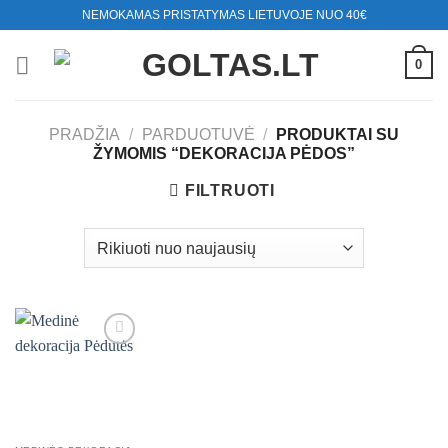
Skip
NEMOKAMAS PRISTATYMAS LIETUVOJE NUO 40€
to
content
0
PRADŽIA
/
PARDUOTUVĖ
/
PRODUKTAI SU
ŽYMOMIS “DEKORACIJA PĖDOS”
FILTRUOTI
Mėgstamiausias