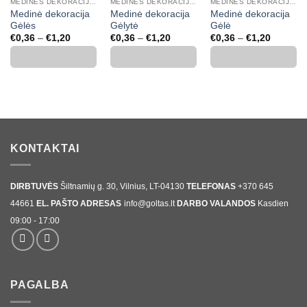
MEDINĖS DEKORACIJOS, SKAIČIAI, RAIDĖS
MEDINĖS DEKORACIJOS, SKAIČIAI, RAIDĖS
MEDINĖS DEKORACIJOS, SKAIČIAI, RAIDĖS
Medinė dekoracija
Medinė dekoracija
Medinė dekoracija
Gėlės
Gėlytė
Gėlė
Price
Price
Price
€
0,36
–
€
1,20
€
0,36
–
€
1,20
€
0,36
–
€
1,20
range:
range:
range:
€0,36
€0,36
€0,36
through
through
through
€1,20
€1,20
€1,20
KONTAKTAI
DIRBTUVĖS
Šiltnamių g. 30, Vilnius, LT-04130
TELEFONAS
+370 645
44661
EL. PAŠTO ADRESAS
info@goltas.lt
DARBO VALANDOS
Kasdien
09:00 - 17:00
PAGALBA