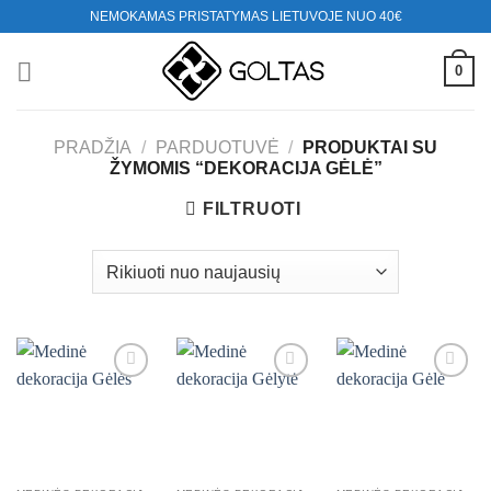
Skip
NEMOKAMAS PRISTATYMAS LIETUVOJE NUO 40€
to
content
0
PRADŽIA
/
PARDUOTUVĖ
/
PRODUKTAI SU
ŽYMOMIS “DEKORACIJA GĖLĖ”
FILTRUOTI
Mėgstamiausias
Mėgstamiausias
Mėgstamiausias