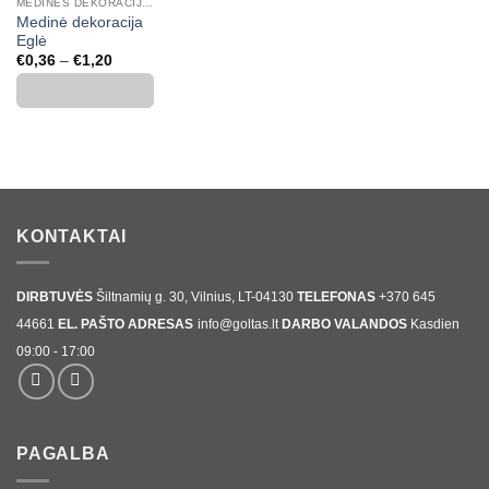
MEDINĖS DEKORACIJOS, SKAIČIAI, RAIDĖS
Medinė dekoracija
Eglė
Price
€
0,36
–
€
1,20
range:
€0,36
through
€1,20
KONTAKTAI
DIRBTUVĖS
Šiltnamių g. 30, Vilnius, LT-04130
TELEFONAS
+370 645
44661
EL. PAŠTO ADRESAS
info@goltas.lt
DARBO VALANDOS
Kasdien
09:00 - 17:00
PAGALBA