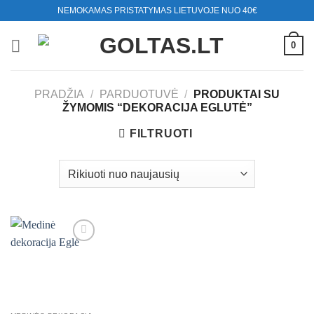
Skip
NEMOKAMAS PRISTATYMAS LIETUVOJE NUO 40€
to
content
0
PRADŽIA
/
PARDUOTUVĖ
/
PRODUKTAI SU
ŽYMOMIS “DEKORACIJA EGLUTĖ”
FILTRUOTI
Mėgstamiausias