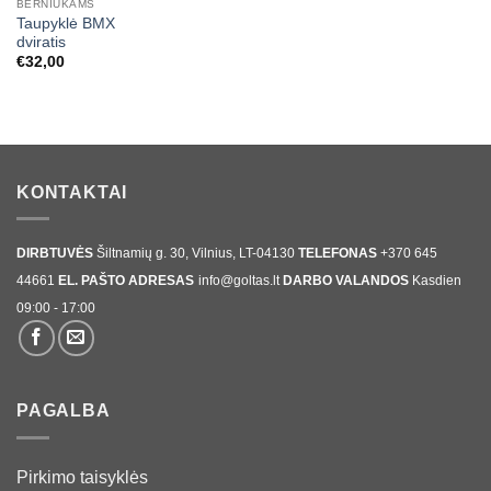
BERNIUKAMS
Taupyklė BMX
dviratis
€
32,00
KONTAKTAI
DIRBTUVĖS
Šiltnamių g. 30, Vilnius, LT-04130
TELEFONAS
+370 645
44661
EL. PAŠTO ADRESAS
info@goltas.lt
DARBO VALANDOS
Kasdien
09:00 - 17:00
PAGALBA
Pirkimo taisyklės