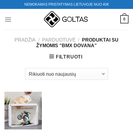
Skip
NEMOKAMAS PRISTATYMAS LIETUVOJE NUO 40€
to
content
0
PRADŽIA
/
PARDUOTUVĖ
/
PRODUKTAI SU
ŽYMOMIS “BMX DOVANA”
FILTRUOTI
Mėgstamiausias